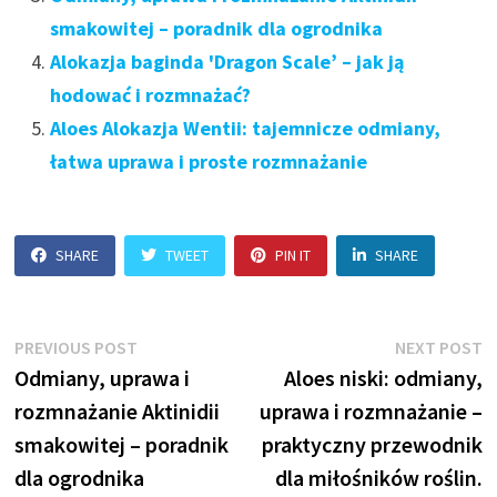
smakowitej – poradnik dla ogrodnika
Alokazja baginda 'Dragon Scale’ – jak ją
hodować i rozmnażać?
Aloes Alokazja Wentii: tajemnicze odmiany,
łatwa uprawa i proste rozmnażanie
SHARE
TWEET
PIN IT
SHARE
Nawigacja
Previous
N
PREVIOUS POST
NEXT POST
post:
p
Odmiany, uprawa i
Aloes niski: odmiany,
wpisu
rozmnażanie Aktinidii
uprawa i rozmnażanie –
smakowitej – poradnik
praktyczny przewodnik
dla ogrodnika
dla miłośników roślin.