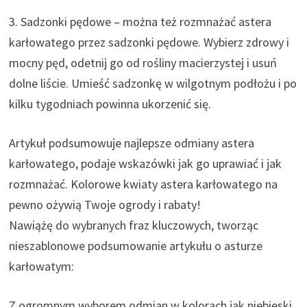
3. Sadzonki pędowe – można też rozmnażać astera
karłowatego przez sadzonki pędowe. Wybierz zdrowy i
mocny pęd, odetnij go od rośliny macierzystej i usuń
dolne liście. Umieść sadzonkę w wilgotnym podłożu i po
kilku tygodniach powinna ukorzenić się.
Artykuł podsumowuje najlepsze odmiany astera
karłowatego, podaje wskazówki jak go uprawiać i jak
rozmnażać. Kolorowe kwiaty astera karłowatego na
pewno ożywią Twoje ogrody i rabaty!
Nawiążę do wybranych fraz kluczowych, tworząc
nieszablonowe podsumowanie artykułu o asturze
karłowatym:
Z ogromnym wyborem odmian w kolorach jak niebieski,