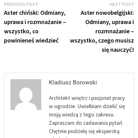
Nawigacja
Previous
N
PREVIOUS POST
NEXT POST
post:
p
Aster chiński: Odmiany,
Aster nowobelgijski:
wpisu
uprawa i rozmnażanie –
Odmiany, uprawa i
wszystko, co
rozmnażanie –
powinieneś wiedzieć
wszystko, czego musisz
się nauczyć!
Kladiusz Borowski
Architekt wnętrz i pasjonat pracy
w ogrodzie. Uwielbiam dzielić się
moją wiedzą z tego zakresu.
Zapraszam do zadawania pytań.
Chętnie podzielę się ekspercką