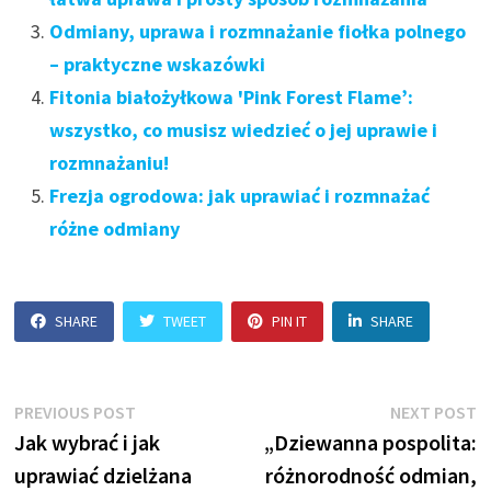
Odmiany, uprawa i rozmnażanie fiołka polnego
– praktyczne wskazówki
Fitonia białożyłkowa 'Pink Forest Flame’:
wszystko, co musisz wiedzieć o jej uprawie i
rozmnażaniu!
Frezja ogrodowa: jak uprawiać i rozmnażać
różne odmiany
SHARE
TWEET
PIN IT
SHARE
Nawigacja
Previous
N
PREVIOUS POST
NEXT POST
post:
p
Jak wybrać i jak
„Dziewanna pospolita:
wpisu
uprawiać dzielżana
różnorodność odmian,