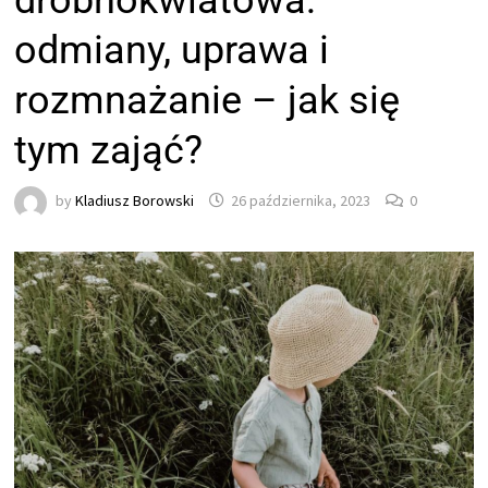
drobnokwiatowa:
odmiany, uprawa i
rozmnażanie – jak się
tym zająć?
by
Kladiusz Borowski
26 października, 2023
0