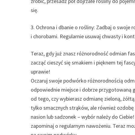
zrobić, przesadź pół dojrzałe rośliny do pojemn
się.
3. Ochrona i dbanie o rośliny: Zadbaj o swoje 
i chorobami. Regularnie usuwaj chwasty i kont
Teraz, gdy już znasz różnorodność odmian fas
zacząć cieszyć się smakiem i pięknem tej fas
uprawie!
Oczaruj swoje podwórko różnorodnością odmia
odpowiednie miejsce i dobrze przygotowaną gle
od tego, czy wybierasz odmianę zieloną, żółtą,
tylko smacznych strąków, ale również ozdobę
nasion lub sadzonek – wybór należy do Ciebie! 
zapominaj o regularnym nawożeniu. Teraz moż
na swoim podwórku.