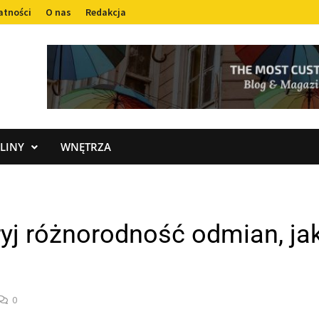
atności
O nas
Redakcja
LINY
WNĘTRZA
ryj różnorodność odmian, ja
0