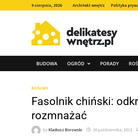
Skip
9 sierpnia, 2026
Architekt wnętrz
Polityka pryw
to
content
BUDOWA
OGRÓD
PORADY
ROŚ
ROŚLINY
Fasolnik chiński: odk
rozmnażać
by
Kladiusz Borowski
26 października, 2023