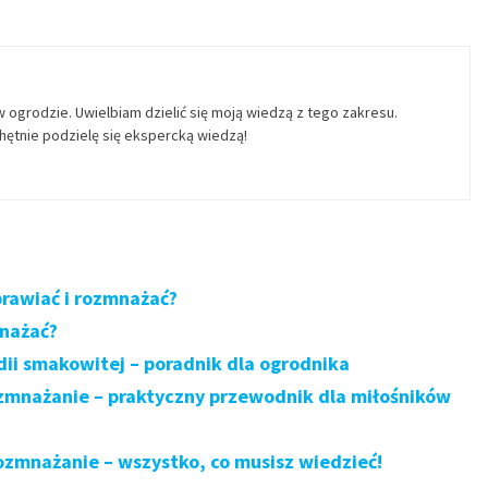
w ogrodzie. Uwielbiam dzielić się moją wiedzą z tego zakresu.
ętnie podzielę się ekspercką wiedzą!
prawiać i rozmnażać?
mnażać?
ii smakowitej – poradnik dla ogrodnika
ozmnażanie – praktyczny przewodnik dla miłośników
ozmnażanie – wszystko, co musisz wiedzieć!