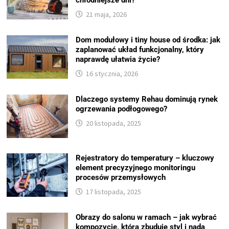
chłodniejsze dni?
21 maja, 2026
Dom modułowy i tiny house od środka: jak
zaplanować układ funkcjonalny, który
naprawdę ułatwia życie?
16 stycznia, 2026
Dlaczego systemy Rehau dominują rynek
ogrzewania podłogowego?
20 listopada, 2025
Rejestratory do temperatury – kluczowy
element precyzyjnego monitoringu
procesów przemysłowych
17 listopada, 2025
Obrazy do salonu w ramach – jak wybrać
kompozycję, która zbuduje styl i nada