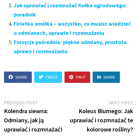
Jak uprawiać i rozmnażać fiołka ogrodowego:
poradnik
Firletka smółka – wszystko, co musisz wiedzieć
o odmianach, uprawie i rozmnażaniu
Forsycja pośrednia: piękne odmiany, prostota
uprawy i rozmnażania
SHARE
TWEET
PIN IT
SHARE
Nawigacja
Previous
N
PREVIOUS POST
NEXT POST
post:
p
Kolendra siewna:
Koleus Blumego: Jak
wpisu
Odmiany, jak ją
uprawiać i rozmnażać te
uprawiać i rozmnażać!
kolorowe rośliny?