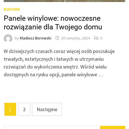
BUDOWA
Panele winylowe: nowoczesne
rozwiązanie dla Twojego domu
by
Kladiusz Borowski
20 sierpnia, 2024
0
W dzisiejszych czasach coraz więcej osób poszukuje
trwałych, estetycznych i łatwych w utrzymaniu
rozwiązań do wykończenia wnętrz. Wśród wielu
dostępnych na rynku opcji, panele winylowe …
Stronicowanie
1
2
Następne
wpisów