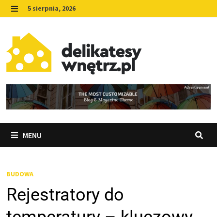
Skip
5 sierpnia, 2026
to
MENU
content
MENU
BUDOWA
Rejestratory do