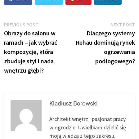
Nawigacja
Previous
N
PREVIOUS POST
NEXT POST
post:
p
Obrazy do salonu w
Dlaczego systemy
wpisu
ramach – jak wybrać
Rehau dominują rynek
kompozycję, która
ogrzewania
zbuduje styl i nada
podłogowego?
wnętrzu głębi?
Kladiusz Borowski
Architekt wnętrz i pasjonat pracy
w ogrodzie. Uwielbiam dzielić się
moją wiedzą z tego zakresu.