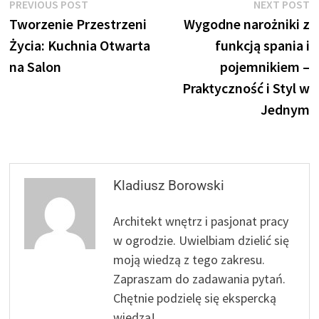
Nawigacja
Previous
N
PREVIOUS POST
NEXT POST
post:
p
Tworzenie Przestrzeni
Wygodne narożniki z
wpisu
Życia: Kuchnia Otwarta
funkcją spania i
na Salon
pojemnikiem –
Praktyczność i Styl w
Jednym
Kladiusz Borowski
Architekt wnętrz i pasjonat pracy
w ogrodzie. Uwielbiam dzielić się
moją wiedzą z tego zakresu.
Zapraszam do zadawania pytań.
Chętnie podzielę się ekspercką
wiedzą!