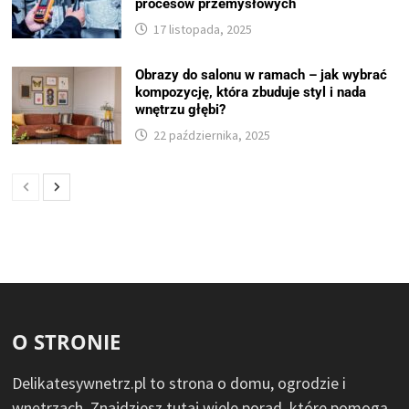
procesów przemysłowych
17 listopada, 2025
Obrazy do salonu w ramach – jak wybrać
kompozycję, która zbuduje styl i nada
wnętrzu głębi?
22 października, 2025
O STRONIE
Delikatesywnetrz.pl to strona o domu, ogrodzie i
wnętrzach. Znajdziesz tutaj wiele porad, które pomogą