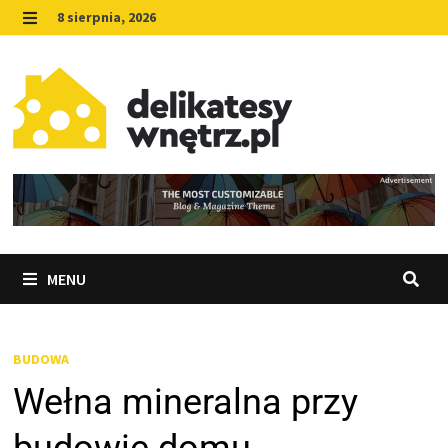
Skip
8 sierpnia, 2026
to
MENU
content
MENU
BUDOWA
Wełna mineralna przy