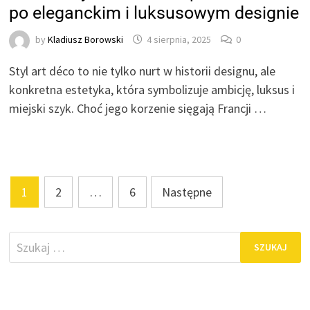
po eleganckim i luksusowym designie
by
Kladiusz Borowski
4 sierpnia, 2025
0
Styl art déco to nie tylko nurt w historii designu, ale
konkretna estetyka, która symbolizuje ambicję, luksus i
miejski szyk. Choć jego korzenie sięgają Francji …
Stronicowanie
1
2
…
6
Następne
wpisów
Szukaj: