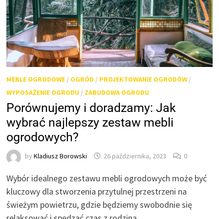
MEBLE OGRODOWE
/
OGRÓD
/
PROJEKTOWANIE OGRODÓW
/
WYPOSAŻENIE OGRODU
/
ZABUDOWA OGRODU
Porównujemy i doradzamy: Jak
wybrać najlepszy zestaw mebli
ogrodowych?
by
Kladiusz Borowski
26 października, 2023
0
Wybór idealnego zestawu mebli ogrodowych może być
kluczowy dla stworzenia przytulnej przestrzeni na
świeżym powietrzu, gdzie będziemy swobodnie się
relaksować i spędzać czas z rodziną …