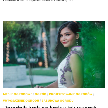
MEBLE OGRODOWE
/
OGRÓD
/
PROJEKTOWANIE OGRODÓW
/
WYPOSAŻENIE OGRODU
/
ZABUDOWA OGRODU