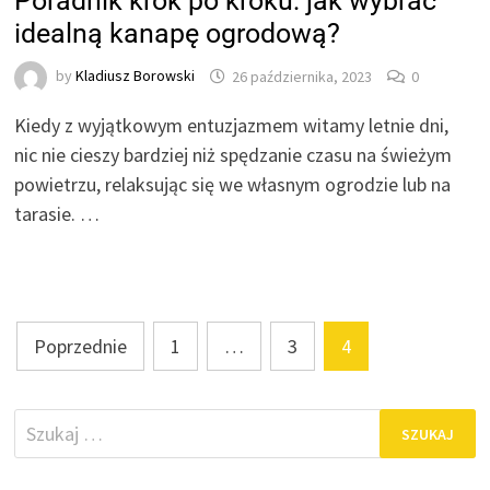
Poradnik krok po kroku: jak wybrać
idealną kanapę ogrodową?
by
Kladiusz Borowski
26 października, 2023
0
Kiedy z wyjątkowym entuzjazmem witamy letnie dni,
nic nie cieszy bardziej niż spędzanie czasu na świeżym
powietrzu, relaksując się we własnym ogrodzie lub na
tarasie. …
Stronicowanie
Poprzednie
1
…
3
4
wpisów
Szukaj: