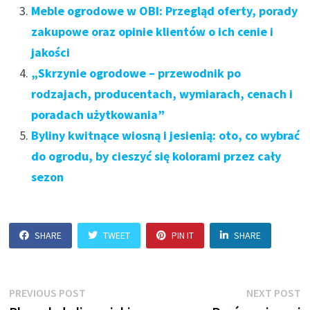
Meble ogrodowe w OBI: Przegląd oferty, porady
zakupowe oraz opinie klientów o ich cenie i
jakości
„Skrzynie ogrodowe – przewodnik po
rodzajach, producentach, wymiarach, cenach i
poradach użytkowania”
Byliny kwitnące wiosną i jesienią: oto, co wybrać
do ogrodu, by cieszyć się kolorami przez cały
sezon
SHARE
TWEET
PIN IT
SHARE
Nawigacja
Previous
N
PREVIOUS POST
NEXT POST