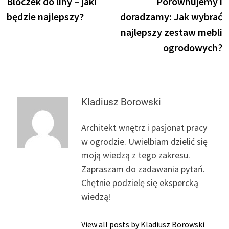
post:
p
Bloczek do liny – jaki
Porównujemy i
wpisu
będzie najlepszy?
doradzamy: Jak wybrać
najlepszy zestaw mebli
ogrodowych?
Kladiusz Borowski
Architekt wnętrz i pasjonat pracy
w ogrodzie. Uwielbiam dzielić się
moją wiedzą z tego zakresu.
Zapraszam do zadawania pytań.
Chętnie podzielę się ekspercką
wiedzą!
View all posts by Kladiusz Borowski