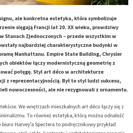
designu, ale konkretna estetyka, która symbolizuje
orzenie sięgają Francji lat 20. XX wieku, prawdziwy
ł w Stanach Zjednoczonych – przede wszystkim w
wstały najbardziej charakterystyczne budynki w
noramę Manhattanu. Empire State Building, Chrysler
 tych obiektów łączy modernistyczną geometrię z
tować potęgę. Styl art déco w architekturze
i z reprezentacyjnością. Był to styl ludzi sukcesu,
ieli nowoczesności, ale nie rezygnowali z ornamentu.
ekście. We wnętrzach mieszkalnych art déco łączy się z
minimalizmu. To również estetyka, którą można odnaleźć
ie biuro Harvey’a Spectera to podręcznikowy przykład