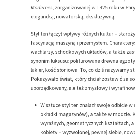
Modernes
, zorganizowanej w 1925 roku w Par
elegancką, nowatorską, ekskluzywną.
Styl ten łączył wpływy różnych kultur – staroż
fascynacją maszyną i przemysłem. Charakterys
wachlarzy, schodkowych układów, a także zast
synonim luksusu: politurowane drewna egzotyc
lakier, kość słoniowa. To, co dziś nazywamy 
Pokazywało świat, który chciał zostawić za s
uporządkowany, ale też zmysłowy i wyrafinow
W sztuce styl ten znalazł swoje odbicie 
okładki magazynów), a także w modzie. Kob
wyraźnych, geometrycznych kształtach, a 
kobiety – wyzwolonej, pewnej siebie, nowo