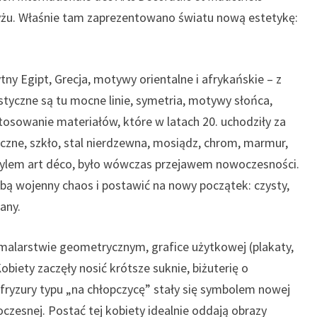
yżu. Właśnie tam zaprezentowano światu nową estetykę:
ytny Egipt, Grecja, motywy orientalne i afrykańskie – z
tyczne są tu mocne linie, symetria, motywy słońca,
osowanie materiałów, które w latach 20. uchodziły za
zne, szkło, stal nierdzewna, mosiądz, chrom, marmur,
stylem art déco, było wówczas przejawem nowoczesności.
obą wojenny chaos i postawić na nowy początek: czysty,
any.
w malarstwie geometrycznym, grafice użytkowej (plakaty,
iety zaczęły nosić krótsze suknie, biżuterię o
fryzury typu „na chłopczycę” stały się symbolem nowej
czesnej. Postać tej kobiety idealnie oddają obrazy