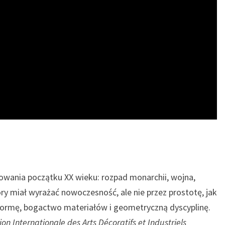
rowania początku XX wieku: rozpad monarchii, wojna,
ry miał wyrażać nowoczesność, ale nie przez prostotę, jak
 formę, bogactwo materiałów i geometryczną dyscyplinę.
ion Internationale des Arts Décoratifs et Industriels