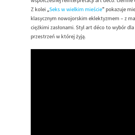
współczesnej reinterpretacji art déco: ciemne d
Z kolei „
Seks w wielkim mieście
” pokazuje mie
klasycznym nowojorskim eklektyzmem – z mar
ciężkimi zasłonami. Styl art déco to wybór dla
przestrzeń w której żyją.