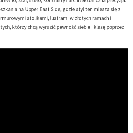
rewno, stal, szkło, kontrasty i architektoniczna precyzja.
szkania na Upper East Side, gdzie styl ten miesza się z
murowymi stolikami, lustrami w złotych ramach i
 tych, którzy chcą wyrazić pewność siebie i klasę poprzez