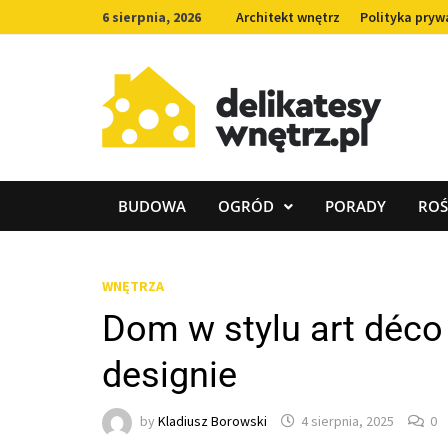
Skip
6 sierpnia, 2026
Architekt wnętrz
Polityka pryw
to
content
BUDOWA
OGRÓD
PORADY
ROŚ
WNĘTRZA
Dom w stylu art déc
designie
by
Kladiusz Borowski
4 sierpnia, 2025
0