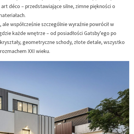
 art déco – przedstawiające silne, zimne piękności o
ateriałach.
0., ale współcześnie szczególnie wyraźnie powrócił w
, gdzie każde wnętrze – od posiadłości Gatsby’ego po
, kryształy, geometryczne schody, złote detale, wszystko
z rozmachem XXI wieku.