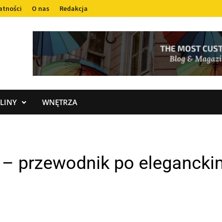
atności
O nas
Redakcja
LINY
WNĘTRZA
o – przewodnik po eleganck