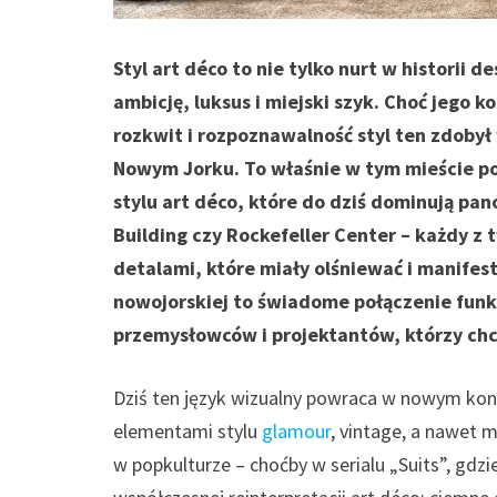
Styl art déco to nie tylko nurt w historii 
ambicję, luksus i miejski szyk. Choć jego k
rozkwit i rozpoznawalność styl ten zdoby
Nowym Jorku. To właśnie w tym mieście po
stylu art déco, które do dziś dominują pa
Building czy Rockefeller Center – każdy z
detalami, które miały olśniewać i manifes
nowojorskiej to świadome połączenie funkcj
przemysłowców i projektantów, którzy chc
Dziś ten język wizualny powraca w nowym kont
elementami stylu
glamour
, vintage, a nawet 
w popkulturze – choćby w serialu „Suits”, gdz