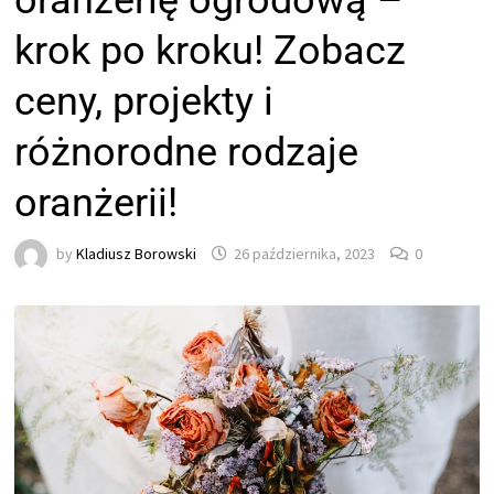
oranżerię ogrodową –
krok po kroku! Zobacz
ceny, projekty i
różnorodne rodzaje
oranżerii!
by
Kladiusz Borowski
26 października, 2023
0