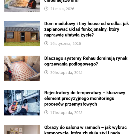
chłodniejsze dni?
21 maja, 2026
Dom modułowy i tiny house od środka: jak
zaplanować układ funkcjonalny, który
naprawdę ułatwia życie?
16 stycznia, 2026
Dlaczego systemy Rehau dominują rynek
ogrzewania podłogowego?
20 listopada, 2025
Rejestratory do temperatury – kluczowy
element precyzyjnego monitoringu
procesów przemysłowych
17 listopada, 2025
Obrazy do salonu w ramach – jak wybrać
kompozycję, która zbuduje styl i nada