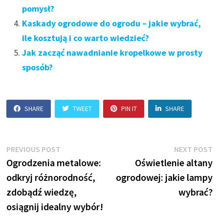
pomysł?
Kaskady ogrodowe do ogrodu – jakie wybrać,
ile kosztują i co warto wiedzieć?
Jak zacząć nawadnianie kropelkowe w prosty
sposób?
SHARE
TWEET
PIN IT
SHARE
Nawigacja
Previous
N
PREVIOUS POST
NEXT POST
post:
p
Ogrodzenia metalowe:
Oświetlenie altany
wpisu
odkryj różnorodność,
ogrodowej: jakie lampy
zdobądź wiedzę,
wybrać?
osiągnij idealny wybór!