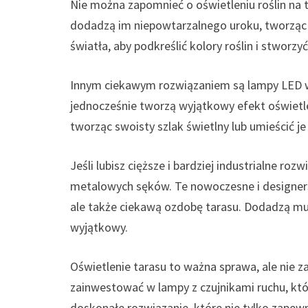
Nie można zapomnieć o oświetleniu roślin na 
dodadzą im niepowtarzalnego uroku, tworząc 
światła, aby podkreślić kolory roślin i stwor
Innym ciekawym rozwiązaniem są lampy LED w 
jednocześnie tworzą wyjątkowy efekt oświetlen
tworząc swoisty szlak świetlny lub umieścić je 
Jeśli lubisz cięższe i bardziej industrialne r
metalowych sęków. Te nowoczesne i designersk
ale także ciekawą ozdobę tarasu. Dodadzą mu c
wyjątkowy.
Oświetlenie tarasu to ważna sprawa, ale nie 
zainwestować w lampy z czujnikami ruchu, któr
doskonałe rozwiązanie, które nie tylko zapewn