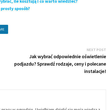
brać, ile kosztują i co warto wiedzieć?
prosty sposób?
ARE
N
NEXT POST
po
Jak wybrać odpowiednie oświetlenie
podjazdu? Sprawdź rodzaje, ceny i polecane
instalacje!
t pracy w ogrodzie. Uwielbiam dzielić się moją wiedzą z