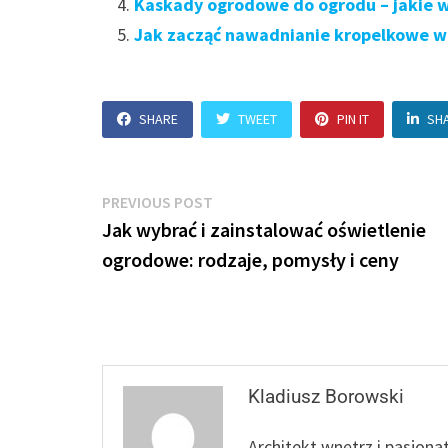
Kaskady ogrodowe do ogrodu – jakie wy
Jak zacząć nawadnianie kropelkowe w 
SHARE
TWEET
PIN IT
SH
Nawigacja
Previous
PREVIOUS POST
post:
Jak wybrać i zainstalować oświetlenie
wpisu
ogrodowe: rodzaje, pomysły i ceny
Kladiusz Borowski
Architekt wnętrz i pasjona