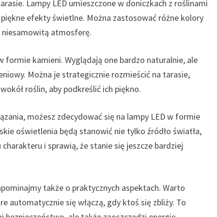
tarasie. Lampy LED umieszczone w doniczkach z roślinami
piękne efekty świetlne. Można zastosować różne kolory
zyć niesamowitą atmosferę.
formie kamieni. Wyglądają one bardzo naturalnie, ale
iowy. Można je strategicznie rozmieścić na tarasie,
wokół roślin, aby podkreślić ich piękno.
ozwiązania, możesz zdecydować się na lampy LED w formie
ie oświetlenia będą stanowić nie tylko źródło światła,
harakteru i sprawią, że stanie się jeszcze bardziej
zapominajmy także o praktycznych aspektach. Warto
e automatycznie się włączą, gdy ktoś się zbliży. To
i bezpieczeństwo, ale także zaoszczędzi energię.