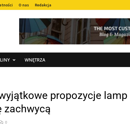
atności
O nas
Redakcja
LINY
WNĘTRZA
 wyjątkowe propozycje lamp 
ię zachwycą
0