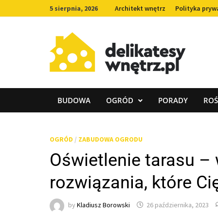
Skip
5 sierpnia, 2026
Architekt wnętrz
Polityka pryw
to
content
BUDOWA
OGRÓD
PORADY
ROŚ
OGRÓD
/
ZABUDOWA OGRODU
Oświetlenie tarasu –
rozwiązania, które C
by
Kladiusz Borowski
26 października, 2023