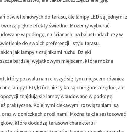
ań oświetleniowych do tarasu, ale lampy LED są jednymi z
i tworzą piękne efekty świetlne. Możemy wybierać
budowane w podłogę, na ścianach, na balustradach czy w
ietlenie do swoich preferencji i stylu tarasu.
kich jak lampy z czujnikami ruchu. Dzięki
jeszcze bardziej wyjątkowym miejscem, które można
ent, który pozwala nam cieszyć się tym miejscem również
ane lampy LED, które nie tylko są energooszczędne, ale
propozycji znajdują się lampy wbudowane w podłogę
wnież praktyczne. Kolejnymi ciekawymi rozwiązaniami są
h oraz w doniczkach z roślinami. Można także zastosować
ęków, które dodadzą tarasowi charakteru i
warto również zainwestować w lampy z czujnikami ruchu,