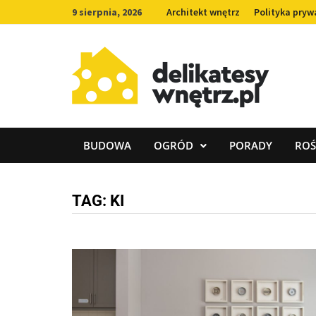
Skip
9 sierpnia, 2026
Architekt wnętrz
Polityka pryw
to
content
BUDOWA
OGRÓD
PORADY
ROŚ
TAG:
KI