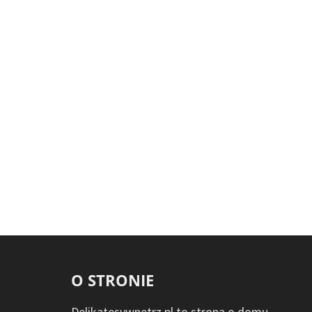
O STRONIE
Delikatesywnetrz.pl to strona o domu,