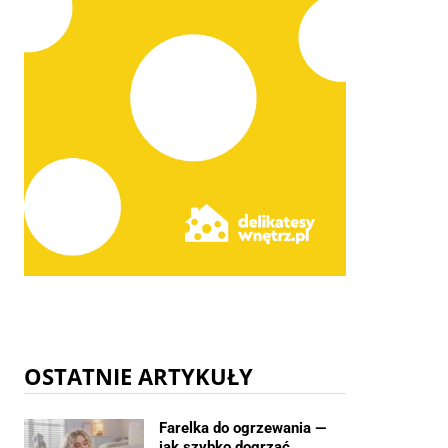
OSTATNIE ARTYKUŁY
Farelka do ogrzewania —
jak szybko dogrzać