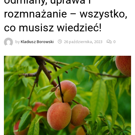
odmiany, uprawa i
rozmnażanie – wszystko,
co musisz wiedzieć!
by
Kladiusz Borowski
26 października, 2023
0