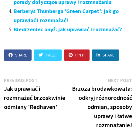
porady dotyczące uprawy i rozmnażania
Berberys Thunberga 'Green Carpet’: jak go
uprawiać i rozmnażać?
Biedrzeniec anyż: jak uprawiać i rozmnażać?
SHARE
TWEET
PIN IT
SHARE
Nawigacja
Previous
N
PREVIOUS POST
NEXT POST
post:
p
Jak uprawiać i
Brzoza brodawkowata:
wpisu
rozmnażać brzoskwinie
odkryj różnorodność
odmiany 'Redhaven’
odmian, sposoby
uprawy i łatwe
rozmnażanie!