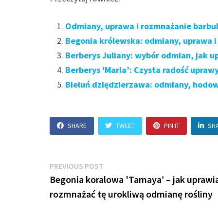
Odmiany, uprawa i rozmnażanie barbuli
Begonia królewska: odmiany, uprawa i
Berberys Juliany: wybór odmian, jak u
Berberys 'Maria’: Czysta radość upraw
Bieluń dziędzierzawa: odmiany, hodow
SHARE
TWEET
PIN IT
SH
Nawigacja
Previous
PREVIOUS POST
post:
Begonia koralowa 'Tamaya’ – jak uprawia
wpisu
rozmnażać tę urokliwą odmianę rośliny