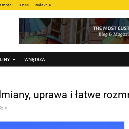
atności
O nas
Redakcja
LINY
WNĘTRZA
miany, uprawa i łatwe rozm
0