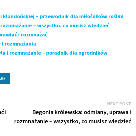
 klandońskiej – przewodnik dla miłośników roślin!
 rozmnażanie – wszystko, co musisz wiedzieć
prawiać i rozmnażać
y i rozmnażania
la i rozmnażanie – poradnik dla ogrodników
ARE
N
NEXT POST
po
ć i
Begonia królewska: odmiany, uprawa i
rozmnażanie – wszystko, co musisz wiedzieć