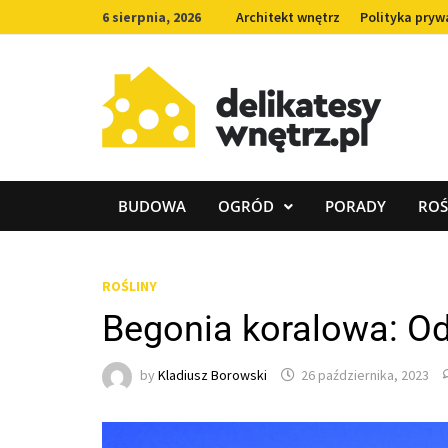
Skip
6 sierpnia, 2026
Architekt wnętrz
Polityka pryw
to
content
BUDOWA
OGRÓD
PORADY
ROŚ
ROŚLINY
Begonia koralowa: Od
by
Kladiusz Borowski
26 października, 2023