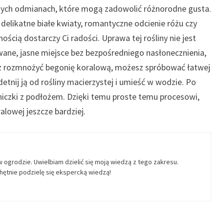
knych odmianach, które mogą zadowolić różnorodne gusta.
 delikatne białe kwiaty, romantyczne odcienie różu czy
cią dostarczy Ci radości. Uprawa tej rośliny nie jest
ne, jasne miejsce bez bezpośredniego nasłonecznienia,
esz rozmnożyć begonię koralową, możesz spróbować łatwej
tnij ją od rośliny macierzystej i umieść w wodzie. Po
niczki z podłożem. Dzięki temu proste temu procesowi,
alowej jeszcze bardziej.
w ogrodzie. Uwielbiam dzielić się moją wiedzą z tego zakresu.
ętnie podzielę się ekspercką wiedzą!