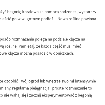
żyć begonię koralową za pomocą sadzonek, wystarczy
umieścić go w wilgotnym podłożu. Nowa roślina powinna
posób rozmnażania polega na podziale kłącza na
ą roślinę. Pamiętaj, że każda część musi mieć
 nowe kłącza można posadzić w doniczkach.
oże ozdobić Twój ogród lub wnętrze swoimi intensywnie
any, regularna pielęgnacja i proste rozmnażanie to
ego nie wahaj się i zacznij eksperymentować z begonią