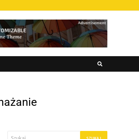
nażanie
Szukaj: