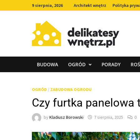
Skip
9 sierpnia, 2026
Architekt wnętrz
Polityka pryw
to
content
BUDOWA
OGRÓD
PORADY
ROŚ
OGRÓD
/
ZABUDOWA OGRODU
Czy furtka panelowa 
by
Kladiusz Borowski
7 sierpnia, 2025
0