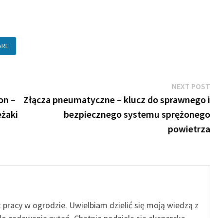
ARE
N
NEXT POST
po
on –
Złącza pneumatyczne – klucz do sprawnego i
eżaki
bezpiecznego systemu sprężonego
powietrza
t pracy w ogrodzie. Uwielbiam dzielić się moją wiedzą z