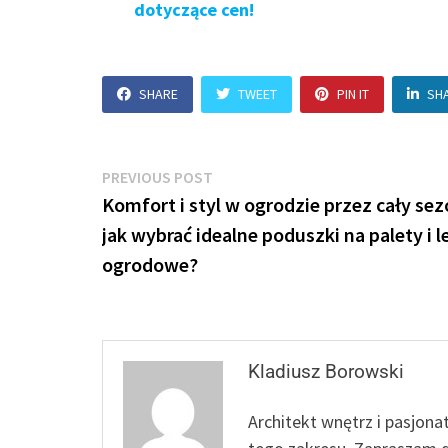
dotyczące cen!
SHARE
TWEET
PIN IT
SH
Nawigacja
Previous
PREVIOUS POST
post:
Komfort i styl w ogrodzie przez cały sez
wpisu
jak wybrać idealne poduszki na palety i l
ogrodowe?
Kladiusz Borowski
Architekt wnętrz i pasjona