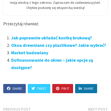
moją wiedzą z tego zakresu. Zapraszam do zadawania pytań.
Chętnie podzielę się ekspercką wiedzą!
Przeczytaj również:
Jak poprawnie układać kostkę brukową?
Okna drewniane czy plastikowe? Jakie wybrać?
Market budowlany
Dofinansowanie do okien – jakie opcje są
dostępne?
SHARE
TWEET
PIN IT
SHARE
Nawigacja
Previous
N
PREVIOUS POST
NEXT POST