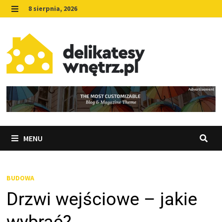
Skip
8 sierpnia, 2026
to
MENU
content
MENU
BUDOWA
Drzwi wejściowe – jakie