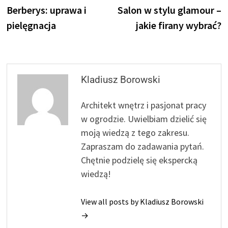
post:
p
Berberys: uprawa i
Salon w stylu glamour –
wpisu
pielęgnacja
jakie firany wybrać?
Kladiusz Borowski
Architekt wnętrz i pasjonat pracy
w ogrodzie. Uwielbiam dzielić się
moją wiedzą z tego zakresu.
Zapraszam do zadawania pytań.
Chętnie podzielę się ekspercką
wiedzą!
View all posts by Kladiusz Borowski
→