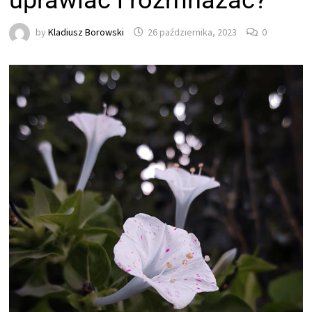
uprawiać i rozmnażać?
by
Kladiusz Borowski
26 października, 2023
0