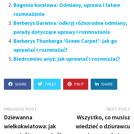
Begonia koralowa: Odmiany, uprawa i łatwe
rozmnażanie
Berberys Darwina: odkryj różnorodne odmiany,
porady dotyczące uprawy i rozmnażania
Berberys Thunberga 'Green Carpet’: jak go
uprawiać i rozmnażać?
Biedrzeniec anyż: jak uprawiać i rozmnażać?
SHARE
TWEET
PIN IT
SHARE
Nawigacja
Previous
N
PREVIOUS POST
NEXT POST
post:
p
Dziewanna
Wszystko, co musisz
wpisu
wielkokwiatowa: jak
wiedzieć o dziurawcu