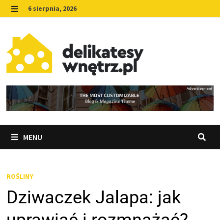
Skip
6 sierpnia, 2026
to
MENU
content
MENU
ROŚLINY
Dziwaczek Jalapa: jak