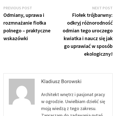
Nawigacja
Previous
N
PREVIOUS POST
NEXT POST
post:
p
Odmiany, uprawa i
Fiołek trójbarwny:
wpisu
rozmnażanie fiołka
odkryj różnorodność
polnego – praktyczne
odmian tego uroczego
wskazówki
kwiatka i naucz się jak
go uprawiać w sposób
ekologiczny!
Kladiusz Borowski
Architekt wnętrz i pasjonat pracy
w ogrodzie. Uwielbiam dzielić się
moją wiedzą z tego zakresu.
Zapraszam do zadawania pytań.