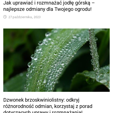
Jak uprawiać i rozmnażać jodłę górską –
najlepsze odmiany dla Twojego ogrodu!
27 października, 2023
Dzwonek brzoskwiniolistny: odkryj
różnorodność odmian, korzystaj z porad
dotyczących uprawy i rozmnażania!