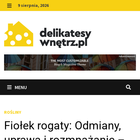
Skip
9 sierpnia, 2026
to
MENU
content
MENU
ROŚLINY
Fiołek rogaty: Odmiany,