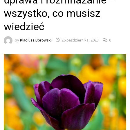
uprawa i rozmnażanie –
wszystko, co musisz
wiedzieć
by
Kladiusz Borowski
26 października, 2023
0