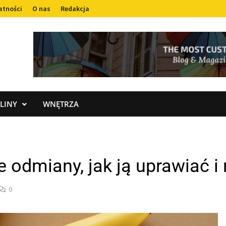
atności
O nas
Redakcja
LINY
WNĘTRZA
e odmiany, jak ją uprawiać 
0