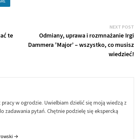
ARE
N
NEXT POST
po
ać te
Odmiany, uprawa i rozmnażanie Irgi
Dammera 'Major’ – wszystko, co musisz
wiedzieć!
t pracy w ogrodzie. Uwielbiam dzielić się moją wiedzą z
o zadawania pytań. Chętnie podzielę się ekspercką
orowski →