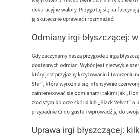
wyjątkowe drzewko owocowe nie tylko wyróżn
dekoracyjne walory. Przygotuj się na fascynują
ją skutecznie uprawiać i rozmnażać!
Odmiany irgi błyszczącej: w
Gdy zaczynamy naszą przygodę z irgą błyszczą
dostępnych odmian. Wybór jest niezwykle szero
który jest przyjazny krzyżowaniu i tworzeniu
Star”, która wyróżnia się intensywnie czerw
zainteresować się odmianami takimi jak „Hon
złocistym kolorze skórki lub „Black Velvet” o
przypadnie Ci do gustu i wprowadź ją do swo
Uprawa irgi błyszczącej: ki