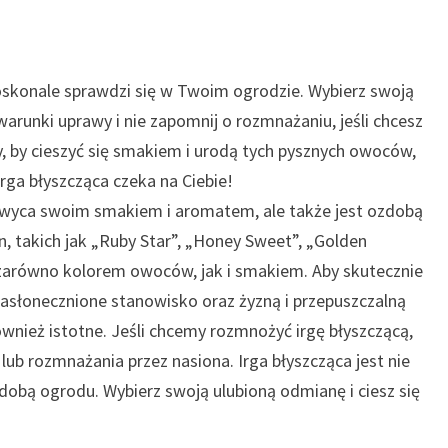
doskonale sprawdzi się w Twoim ogrodzie. Wybierz swoją
arunki uprawy i nie zapomnij o rozmnażaniu, jeśli chcesz
y, by cieszyć się smakiem i urodą tych pysznych owoców,
Irga błyszcząca czeka na Ciebie!
zachwyca swoim smakiem i aromatem, ale także jest ozdobą
, takich jak „Ruby Star”, „Honey Sweet”, „Golden
ię zarówno kolorem owoców, jak i smakiem. Aby skutecznie
 nasłonecznione stanowisko oraz żyzną i przepuszczalną
ównież istotne. Jeśli chcemy rozmnożyć irgę błyszczącą,
rozmnażania przez nasiona. Irga błyszcząca jest nie
obą ogrodu. Wybierz swoją ulubioną odmianę i ciesz się