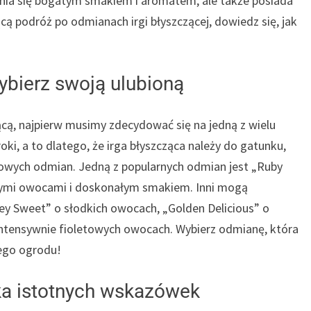
ia się bogatym smakiem i aromatem, ale także posiada
cą podróż po odmianach irgi błyszczącej, dowiedz się, jak
ybierz swoją ulubioną
cą, najpierw musimy zdecydować się na jedną z wielu
ki, a to dlatego, że irga błyszcząca należy do gatunku,
 nowych odmian. Jedną z popularnych odmian jest „Ruby
onymi owocami i doskonałym smakiem. Inni mogą
ey Sweet” o słodkich owocach, „Golden Delicious” o
 intensywnie fioletowych owocach. Wybierz odmianę, która
jego ogrodu!
lka istotnych wskazówek