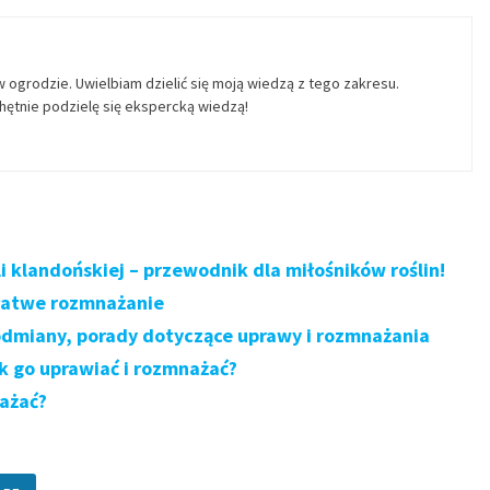
w ogrodzie. Uwielbiam dzielić się moją wiedzą z tego zakresu.
ętnie podzielę się ekspercką wiedzą!
 klandońskiej – przewodnik dla miłośników roślin!
 łatwe rozmnażanie
odmiany, porady dotyczące uprawy i rozmnażania
k go uprawiać i rozmnażać?
nażać?