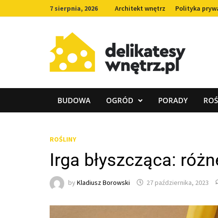
Skip
7 sierpnia, 2026
Architekt wnętrz
Polityka pryw
to
content
BUDOWA
OGRÓD
PORADY
ROŚ
ROŚLINY
Irga błyszcząca: różn
by
Kladiusz Borowski
27 października, 2023