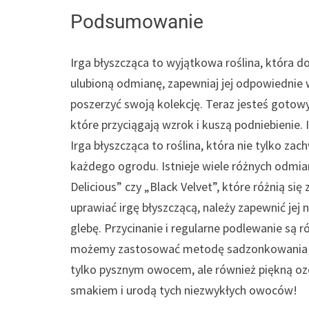
Podsumowanie
Irga błyszcząca to wyjątkowa roślina, która 
ulubioną odmianę, zapewniaj jej odpowiednie w
poszerzyć swoją kolekcję. Teraz jesteś gotow
które przyciągają wzrok i kuszą podniebienie. 
Irga błyszcząca to roślina, która nie tylko 
każdego ogrodu. Istnieje wiele różnych odmian
Delicious” czy „Black Velvet”, które różnią s
uprawiać irgę błyszczącą, należy zapewnić jej
glebę. Przycinanie i regularne podlewanie są r
możemy zastosować metodę sadzonkowania lub 
tylko pysznym owocem, ale również piękną ozd
smakiem i urodą tych niezwykłych owoców!