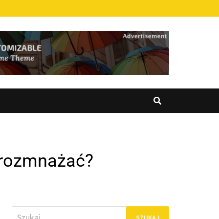
i rozmnażać?
Szukaj: