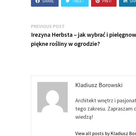
SHARE
TWEET
PIN IT
SH
Nawigacja
Previous
PREVIOUS POST
post:
Irezyna Herbsta – jak wybrać i pielęgnow
wpisu
piękne rośliny w ogrodzie?
Kladiusz Borowski
Architekt wnętrz i pasjona
tego zakresu. Zapraszam d
wiedzą!
View all posts by Kladiusz B