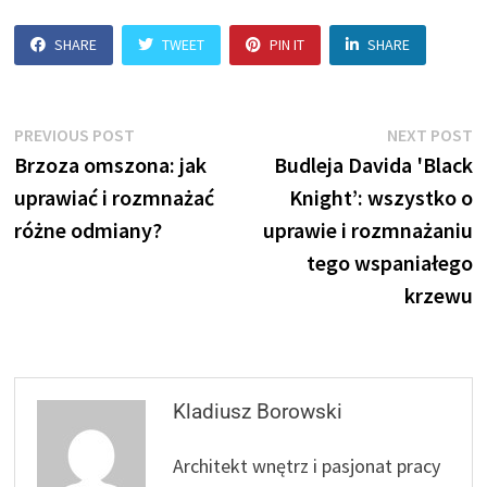
SHARE
TWEET
PIN IT
SHARE
Nawigacja
Previous
N
PREVIOUS POST
NEXT POST
post:
p
Brzoza omszona: jak
Budleja Davida 'Black
wpisu
uprawiać i rozmnażać
Knight’: wszystko o
różne odmiany?
uprawie i rozmnażaniu
tego wspaniałego
krzewu
Kladiusz Borowski
Architekt wnętrz i pasjonat pracy