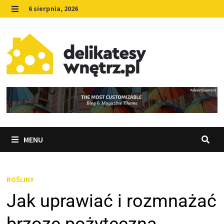
Skip
6 sierpnia, 2026
to
MENU
content
MENU
ROŚLINY
Jak uprawiać i rozmnażać