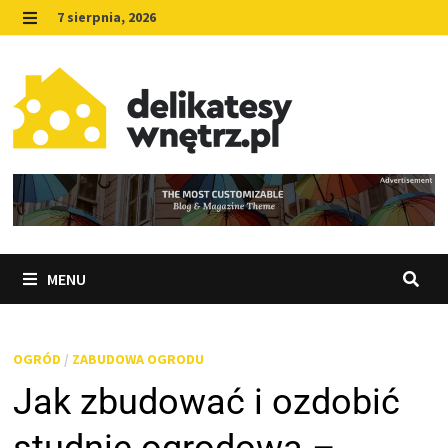
Skip
7 sierpnia, 2026
to
MENU
content
MENU
OGRÓD
/
ZABUDOWA OGRODU
Jak zbudować i ozdobić