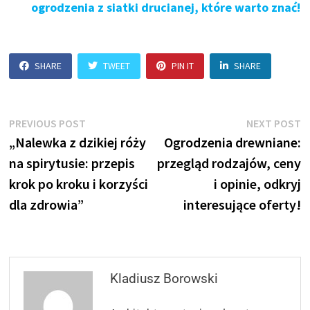
ogrodzenia z siatki drucianej, które warto znać!
SHARE
TWEET
PIN IT
SHARE
Nawigacja
Previous
N
PREVIOUS POST
NEXT POST
post:
p
„Nalewka z dzikiej róży
Ogrodzenia drewniane:
wpisu
na spirytusie: przepis
przegląd rodzajów, ceny
krok po kroku i korzyści
i opinie, odkryj
dla zdrowia”
interesujące oferty!
Kladiusz Borowski