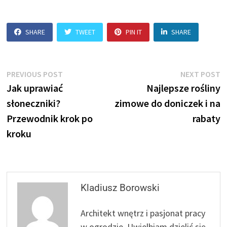
SHARE
TWEET
PIN IT
SHARE
Nawigacja
Previous
N
PREVIOUS POST
NEXT POST
post:
p
Jak uprawiać
Najlepsze rośliny
wpisu
słoneczniki?
zimowe do doniczek i na
Przewodnik krok po
rabaty
kroku
Kladiusz Borowski
Architekt wnętrz i pasjonat pracy
w ogrodzie. Uwielbiam dzielić się