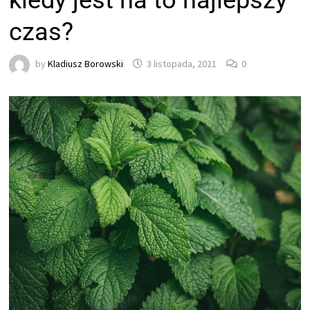
kiedy jest na to najlepszy
czas?
by
Kladiusz Borowski
3 listopada, 2021
0