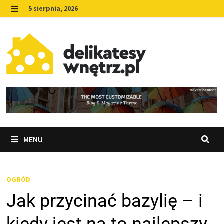
Skip
5 sierpnia, 2026
to
MENU
content
MENU
OGRÓD
Jak przycinać bazylię – i