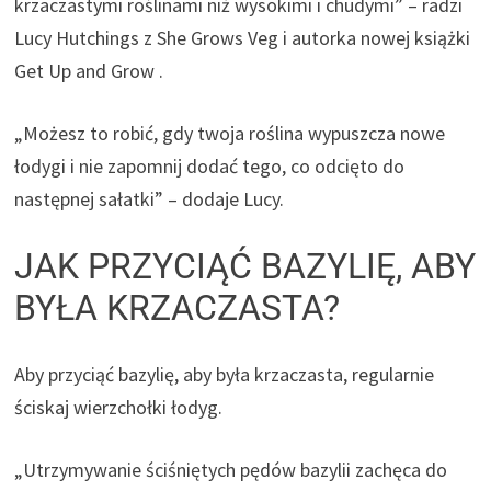
krzaczastymi roślinami niż wysokimi i chudymi” – radzi
Lucy Hutchings z She Grows Veg i autorka nowej książki
Get Up and Grow .
„Możesz to robić, gdy twoja roślina wypuszcza nowe
łodygi i nie zapomnij dodać tego, co odcięto do
następnej sałatki” – dodaje Lucy.
JAK PRZYCIĄĆ BAZYLIĘ, ABY
BYŁA KRZACZASTA?
Aby przyciąć bazylię, aby była krzaczasta, regularnie
ściskaj wierzchołki łodyg.
„Utrzymywanie ściśniętych pędów bazylii zachęca do