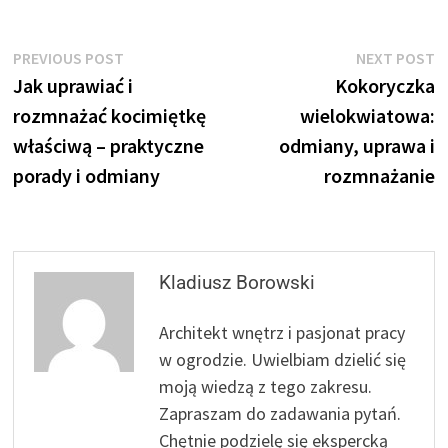
Nawigacja
Previous
N
PREVIOUS POST
NEXT POST
post:
p
Jak uprawiać i
Kokoryczka
wpisu
rozmnażać kocimiętkę
wielokwiatowa:
właściwą – praktyczne
odmiany, uprawa i
porady i odmiany
rozmnażanie
Kladiusz Borowski
Architekt wnętrz i pasjonat pracy
w ogrodzie. Uwielbiam dzielić się
moją wiedzą z tego zakresu.
Zapraszam do zadawania pytań.
Chętnie podzielę się ekspercką