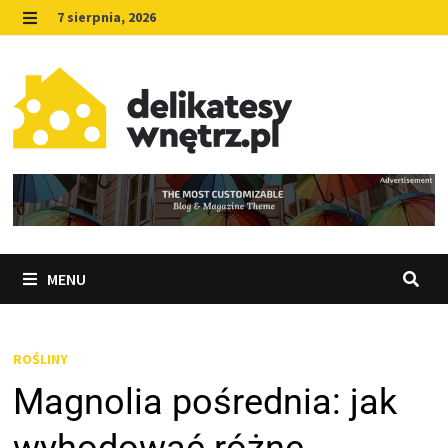
Skip
7 sierpnia, 2026
to
MENU
content
MENU
ROŚLINY
Magnolia pośrednia: jak