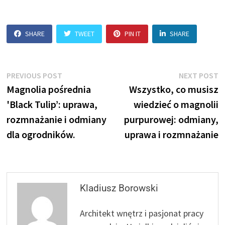
SHARE
TWEET
PIN IT
SHARE
Nawigacja
Previous
N
PREVIOUS POST
NEXT POST
post:
p
Magnolia pośrednia
Wszystko, co musisz
wpisu
'Black Tulip’: uprawa,
wiedzieć o magnolii
rozmnażanie i odmiany
purpurowej: odmiany,
dla ogrodników.
uprawa i rozmnażanie
Kladiusz Borowski
Architekt wnętrz i pasjonat pracy