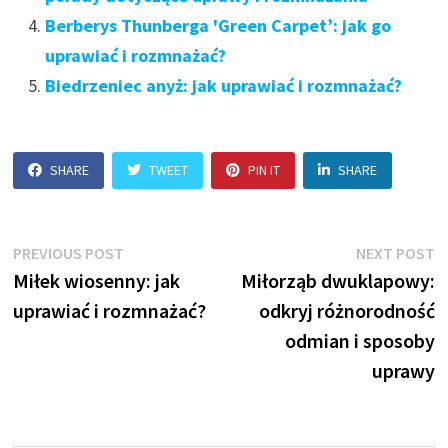
Berberys Thunberga 'Green Carpet’: jak go
uprawiać i rozmnażać?
Biedrzeniec anyż: jak uprawiać i rozmnażać?
SHARE
TWEET
PIN IT
SHARE
Nawigacja
Previous
N
PREVIOUS POST
NEXT POST
post:
p
Miłek wiosenny: jak
Miłorząb dwuklapowy:
wpisu
uprawiać i rozmnażać?
odkryj różnorodność
odmian i sposoby
uprawy