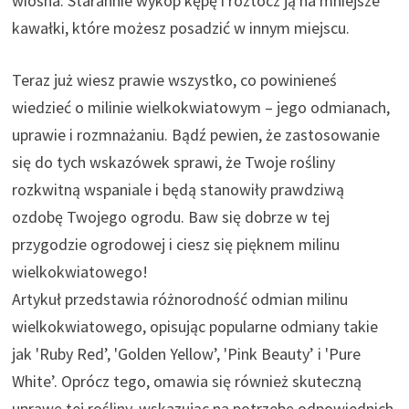
wiosna. Starannie wykop kępę i roztocz ją na mniejsze
kawałki, które możesz posadzić w innym miejscu.
Teraz już wiesz prawie wszystko, co powinieneś
wiedzieć o milinie wielkokwiatowym – jego odmianach,
uprawie i rozmnażaniu. Bądź pewien, że zastosowanie
się do tych wskazówek sprawi, że Twoje rośliny
rozkwitną wspaniale i będą stanowiły prawdziwą
ozdobę Twojego ogrodu. Baw się dobrze w tej
przygodzie ogrodowej i ciesz się pięknem milinu
wielkokwiatowego!
Artykuł przedstawia różnorodność odmian milinu
wielkokwiatowego, opisując popularne odmiany takie
jak 'Ruby Red’, 'Golden Yellow’, 'Pink Beauty’ i 'Pure
White’. Oprócz tego, omawia się również skuteczną
uprawę tej rośliny, wskazując na potrzebę odpowiednich