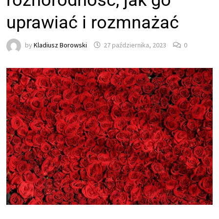
różnorodność, jak go
uprawiać i rozmnażać
by
Kladiusz Borowski
27 października, 2023
0