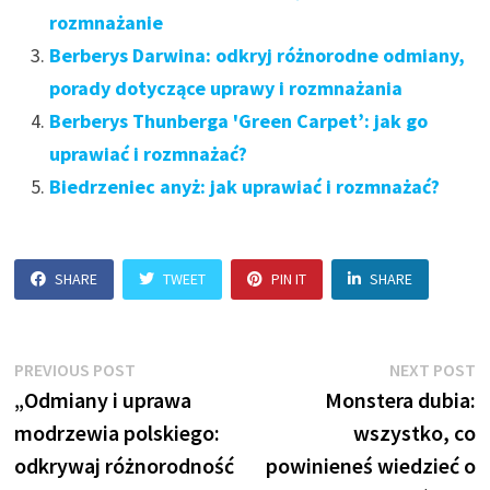
rozmnażanie
Berberys Darwina: odkryj różnorodne odmiany,
porady dotyczące uprawy i rozmnażania
Berberys Thunberga 'Green Carpet’: jak go
uprawiać i rozmnażać?
Biedrzeniec anyż: jak uprawiać i rozmnażać?
SHARE
TWEET
PIN IT
SHARE
Nawigacja
Previous
N
PREVIOUS POST
NEXT POST
post:
p
„Odmiany i uprawa
Monstera dubia:
wpisu
modrzewia polskiego:
wszystko, co
odkrywaj różnorodność
powinieneś wiedzieć o