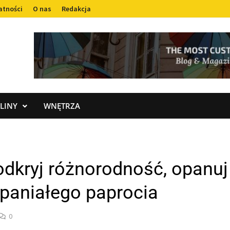
atności
O nas
Redakcja
LINY
WNĘTRZA
odkryj różnorodność, opanuj
paniałego paprocia
0