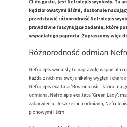
Ci do gustu, jest Nefrolepis wyniosły. Ta 
kędziorowatymi liśćmi, doskonale nadający
przedstawić różnorodność Nefrolepis wynio
prawdziwie fascynujące zadanie, które poz
wspaniałego paprocia. Zapraszamy więc d
Różnorodność odmian Nefro
Nefrolepis wyniosły to naprawdę wspaniała ro
każda z nich ma swój unikalny wygląd i charak
Nefrolepis exaltata 'Bostoniensis’, która ma gę
odmiana, Nefrolepis exaltata 'Green Lady’, ma
zabarwieniu. Jeszcze inna odmiana, Nefrolepis
pionowymi liśćmi.