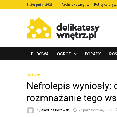
Skip
9 sierpnia, 2026
Architekt wnętrz
Polityka pryw
to
content
BUDOWA
OGRÓD
PORADY
ROŚ
ROŚLINY
Nefrolepis wyniosły: 
rozmnażanie tego ws
by
Kladiusz Borowski
27 października, 2023