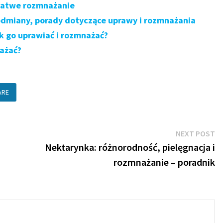
 łatwe rozmnażanie
odmiany, porady dotyczące uprawy i rozmnażania
k go uprawiać i rozmnażać?
nażać?
ARE
N
NEXT POST
po
Nektarynka: różnorodność, pielęgnacja i
rozmnażanie – poradnik