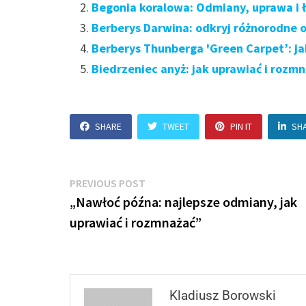
Begonia koralowa: Odmiany, uprawa i
Berberys Darwina: odkryj różnorodne 
Berberys Thunberga 'Green Carpet’: ja
Biedrzeniec anyż: jak uprawiać i rozm
SHARE
TWEET
PIN IT
SH
Nawigacja
Previous
PREVIOUS POST
post:
„Nawłoć późna: najlepsze odmiany, jak
wpisu
uprawiać i rozmnażać”
Kladiusz Borowski