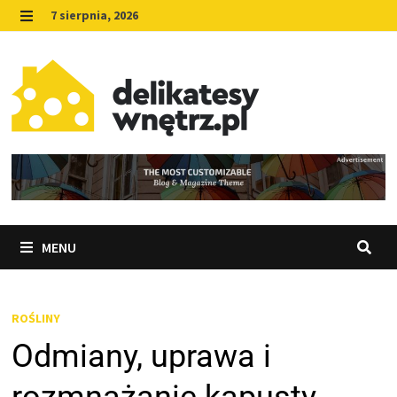
Skip
7 sierpnia, 2026
to
MENU
content
MENU
ROŚLINY
Odmiany, uprawa i