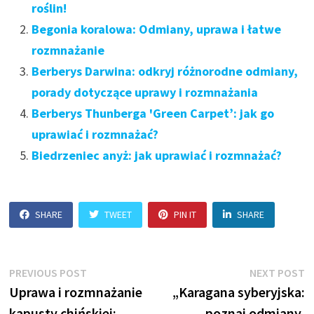
roślin!
Begonia koralowa: Odmiany, uprawa i łatwe
rozmnażanie
Berberys Darwina: odkryj różnorodne odmiany,
porady dotyczące uprawy i rozmnażania
Berberys Thunberga 'Green Carpet’: jak go
uprawiać i rozmnażać?
Biedrzeniec anyż: jak uprawiać i rozmnażać?
SHARE
TWEET
PIN IT
SHARE
Nawigacja
Previous
N
PREVIOUS POST
NEXT POST
post:
p
Uprawa i rozmnażanie
„Karagana syberyjska:
wpisu
kapusty chińskiej:
poznaj odmiany,