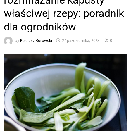
rozmnażanie kapusty
właściwej rzepy: poradnik
dla ogrodników
by
Kladiusz Borowski
27 października, 2023
0