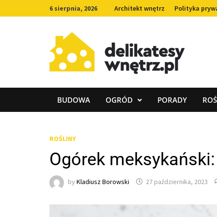
Skip
6 sierpnia, 2026
Architekt wnętrz
Polityka pryw
to
content
BUDOWA
OGRÓD
PORADY
ROŚ
ROŚLINY
Ogórek meksykański:
by
Kladiusz Borowski
27 października, 2023