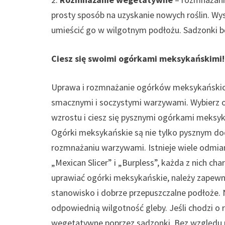
prosty sposób na uzyskanie nowych roślin. Wys
umieścić go w wilgotnym podłożu. Sadzonki będ
Ciesz się swoimi ogórkami meksykańskimi!
Uprawa i rozmnażanie ogórków meksykańskich
smacznymi i soczystymi warzywami. Wybierz 
wzrostu i ciesz się pysznymi ogórkami meksy
Ogórki meksykańskie są nie tylko pysznym dod
rozmnażaniu warzywami. Istnieje wiele odmia
„Mexican Slicer” i „Burpless”, każda z nich c
uprawiać ogórki meksykańskie, należy zapewni
stanowisko i dobrze przepuszczalne podłoże.
odpowiednią wilgotność gleby. Jeśli chodzi o
wegetatywne poprzez sadzonki. Bez względu