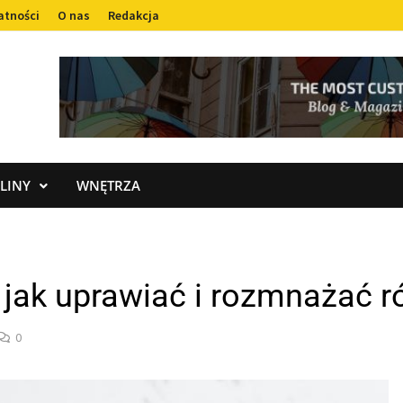
atności
O nas
Redakcja
LINY
WNĘTRZA
 jak uprawiać i rozmnażać 
0