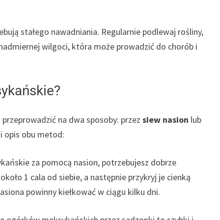
bują stałego nawadniania. Regularnie podlewaj rośliny,
 nadmiernej wilgoci, która może prowadzić do chorób i
ykańskie?
przeprowadzić na dwa sposoby: przez
siew nasion
lub
ki opis obu metod:
kańskie za pomocą nasion, potrzebujesz dobrze
koło 1 cala od siebie, a następnie przykryj je cienką
asiona powinny kiełkować w ciągu kilku dni.
e ogórków meksykańskich przez sadzonki to szybki i