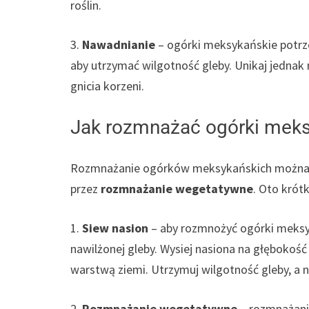
roślin.
3.
Nawadnianie
– ogórki meksykańskie potrze
aby utrzymać wilgotność gleby. Unikaj jednak
gnicia korzeni.
Jak rozmnażać ogórki meks
Rozmnażanie ogórków meksykańskich można 
przez
rozmnażanie wegetatywne
. Oto krót
1.
Siew nasion
– aby rozmnożyć ogórki meksy
nawilżonej gleby. Wysiej nasiona na głębokość o
warstwą ziemi. Utrzymuj wilgotność gleby, a n
2.
Rozmnażanie wegetatywne
– rozmnażani