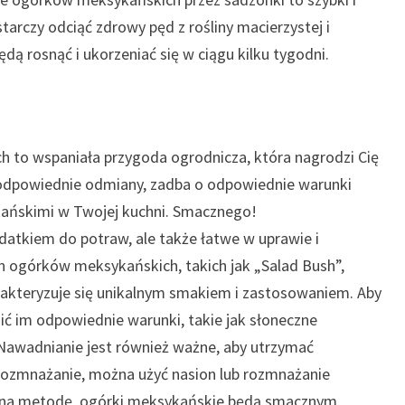
tarczy odciąć zdrowy pęd z rośliny macierzystej i
ą rosnąć i ukorzeniać się w ciągu kilku tygodni.
 to wspaniała przygoda ogrodnicza, która nagrodzi Cię
odpowiednie odmiany, zadba o odpowiednie warunki
kańskimi w Twojej kuchni. Smacznego!
atkiem do potraw, ale także łatwe w uprawie i
n ogórków meksykańskich, takich jak „Salad Bush”,
harakteryzuje się unikalnym smakiem i zastosowaniem. Aby
ć im odpowiednie warunki, takie jak słoneczne
 Nawadnianie jest również ważne, aby utrzymać
 rozmnażanie, można użyć nasion lub rozmnażanie
 na metodę, ogórki meksykańskie będą smacznym