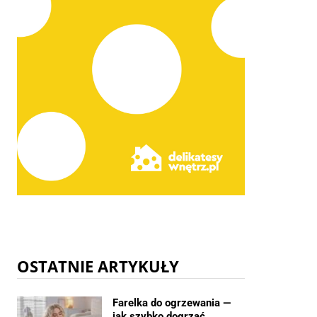
OSTATNIE ARTYKUŁY
Farelka do ogrzewania —
jak szybko dogrzać