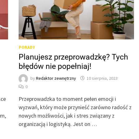
PORADY
Planujesz przeprowadzkę? Tych
błędów nie popełniaj!
by
Redaktor zewnętrzny
10 sierpnia, 2023
0
sce
Przeprowadzka to moment pełen emocji i
wyzwań, który może przynieść zarówno radość z
um,
nowych możliwości, jak i stres związany z
organizacją i logistyką. Jest on …