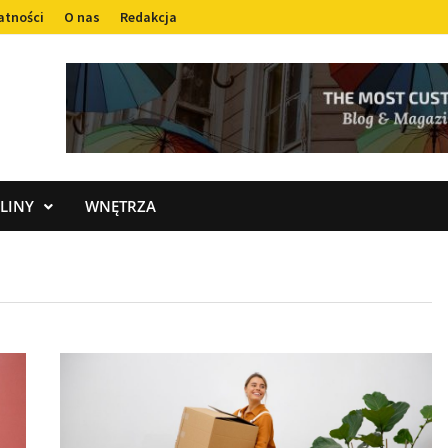
atności
O nas
Redakcja
LINY
WNĘTRZA