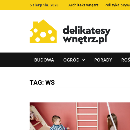
Skip
5 sierpnia, 2026
Architekt wnętrz
Polityka pryw
to
content
BUDOWA
OGRÓD
PORADY
ROŚ
TAG:
WS