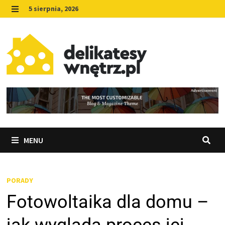
Skip
5 sierpnia, 2026
to
MENU
content
MENU
PORADY
Fotowoltaika dla domu –