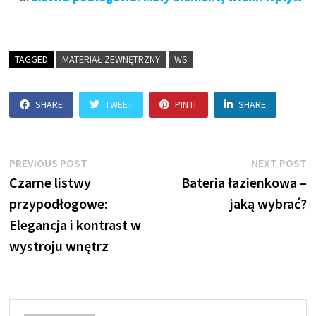
TAGGED
MATERIAŁ ZEWNĘTRZNY
WS
SHARE
TWEET
PIN IT
SHARE
Nawigacja
Previous
N
PREVIOUS POST
NEXT POST
post:
p
Czarne listwy
Bateria łazienkowa –
wpisu
przypodłogowe:
jaką wybrać?
Elegancja i kontrast w
wystroju wnętrz