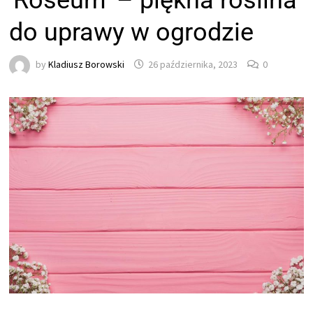
'Roseum’ – piękna roślina
do uprawy w ogrodzie
by
Kladiusz Borowski
26 października, 2023
0