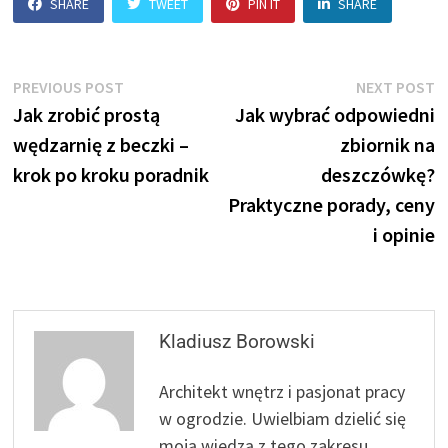
SHARE
TWEET
PIN IT
SHARE
Nawigacja
Previous
N
PREVIOUS POST
NEXT POST
post:
p
Jak zrobić prostą
Jak wybrać odpowiedni
wpisu
wędzarnię z beczki –
zbiornik na
krok po kroku poradnik
deszczówkę?
Praktyczne porady, ceny
i opinie
Kladiusz Borowski
Architekt wnętrz i pasjonat pracy
w ogrodzie. Uwielbiam dzielić się
moją wiedzą z tego zakresu.