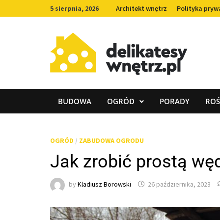
Skip
5 sierpnia, 2026
Architekt wnętrz
Polityka pryw
to
content
BUDOWA
OGRÓD
PORADY
ROŚ
OGRÓD
/
ZABUDOWA OGRODU
Jak zrobić prostą węd
by
Kladiusz Borowski
26 października, 2023