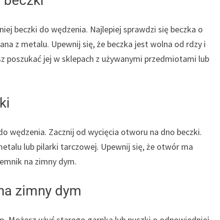
 beczki
ej beczki do wędzenia. Najlepiej sprawdzi się beczka o
na z metalu. Upewnij się, że beczka jest wolna od rdzy i
esz poszukać jej w sklepach z używanymi przedmiotami lub
ki
do wędzenia. Zacznij od wycięcia otworu na dno beczki.
etalu lub pilarki tarczowej. Upewnij się, że otwór ma
jemnik na zimny dym.
 na zimny dym
m. Możesz użyć starego garnka lub puszki o odpowiedniej