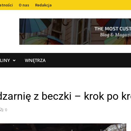
atności
O nas
Redakcja
LINY
WNĘTRZA
zarnię z beczki – krok po k
0