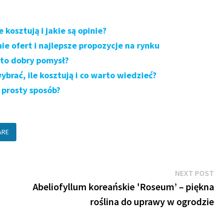
 kosztują i jakie są opinie?
 ofert i najlepsze propozycje na rynku
ą to dobry pomysł?
brać, ile kosztują i co warto wiedzieć?
prosty sposób?
ARE
N
NEXT POST
po
Abeliofyllum koreańskie 'Roseum’ – piękna
roślina do uprawy w ogrodzie