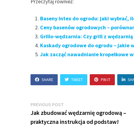
Przeczytaj również:
Baseny Intex do ogrodu: jaki wybrać, ile
Ceny basenów ogrodowych – porównanie
Grillo-wędzarnia: Czy grill z wędzarni
Kaskady ogrodowe do ogrodu – jakie wy
Jak zacząć nawadnianie kropelkowe w 
SHARE
TWEET
PIN IT
SH
Nawigacja
Previous
PREVIOUS POST
post:
Jak zbudować wędzarnię ogrodową –
wpisu
praktyczna instrukcja od podstaw!