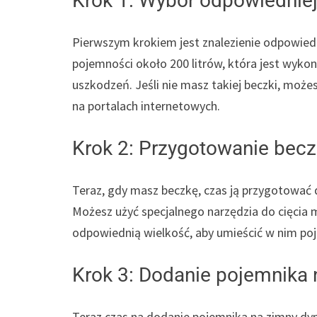
Krok 1: Wybór odpowiedniej
Pierwszym krokiem jest znalezienie odpowiedni
pojemności około 200 litrów, która jest wykona
uszkodzeń. Jeśli nie masz takiej beczki, moż
na portalach internetowych.
Krok 2: Przygotowanie becz
Teraz, gdy masz beczkę, czas ją przygotować 
Możesz użyć specjalnego narzędzia do cięcia m
odpowiednią wielkość, aby umieścić w nim po
Krok 3: Dodanie pojemnika
Teraz czas na dodanie pojemnika na zimny dy