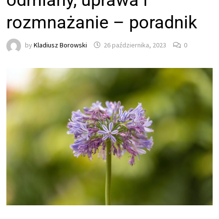
odmiany, uprawa i
rozmnażanie – poradnik
by
Kladiusz Borowski
26 października, 2023
0