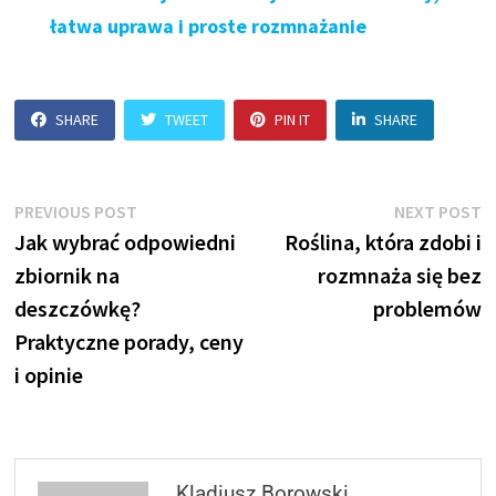
łatwa uprawa i proste rozmnażanie
SHARE
TWEET
PIN IT
SHARE
Nawigacja
Previous
N
PREVIOUS POST
NEXT POST
post:
p
Jak wybrać odpowiedni
Roślina, która zdobi i
wpisu
zbiornik na
rozmnaża się bez
deszczówkę?
problemów
Praktyczne porady, ceny
i opinie
Kladiusz Borowski