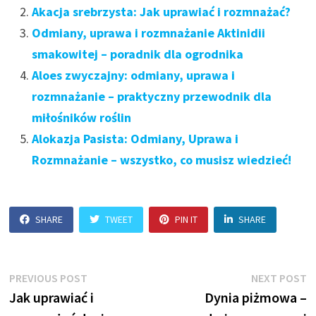
Akacja srebrzysta: Jak uprawiać i rozmnażać?
Odmiany, uprawa i rozmnażanie Aktinidii
smakowitej – poradnik dla ogrodnika
Aloes zwyczajny: odmiany, uprawa i
rozmnażanie – praktyczny przewodnik dla
miłośników roślin
Alokazja Pasista: Odmiany, Uprawa i
Rozmnażanie – wszystko, co musisz wiedzieć!
SHARE
TWEET
PIN IT
SHARE
Nawigacja
Previous
N
PREVIOUS POST
NEXT POST
post:
p
Jak uprawiać i
Dynia piżmowa –
wpisu