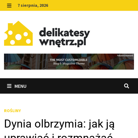
Skip
7 sierpnia, 2026
to
MENU
content
MENU
ROŚLINY
Dynia olbrzymia: jak ją