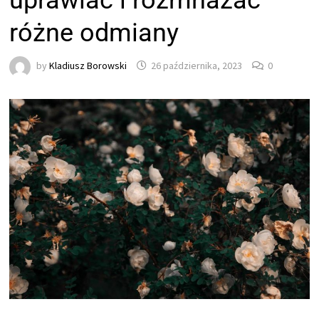
uprawiać i rozmnażać
różne odmiany
by
Kladiusz Borowski
26 października, 2023
0