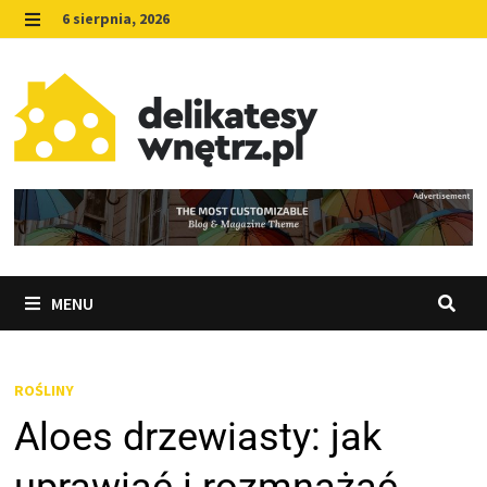
Skip
6 sierpnia, 2026
to
MENU
content
MENU
ROŚLINY
Aloes drzewiasty: jak