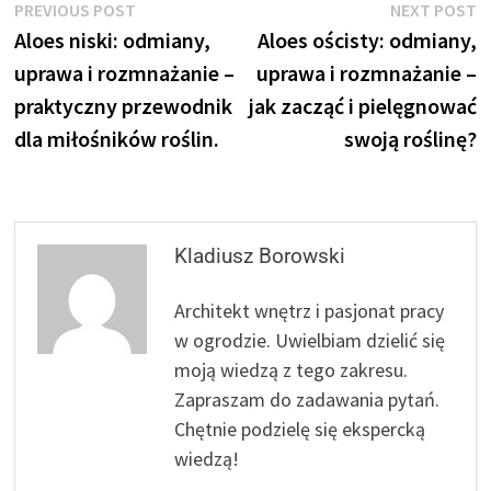
Nawigacja
Previous
N
PREVIOUS POST
NEXT POST
post:
p
Aloes niski: odmiany,
Aloes ościsty: odmiany,
wpisu
uprawa i rozmnażanie –
uprawa i rozmnażanie –
praktyczny przewodnik
jak zacząć i pielęgnować
dla miłośników roślin.
swoją roślinę?
Kladiusz Borowski
Architekt wnętrz i pasjonat pracy
w ogrodzie. Uwielbiam dzielić się
moją wiedzą z tego zakresu.
Zapraszam do zadawania pytań.
Chętnie podzielę się ekspercką
wiedzą!