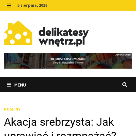
Skip
5 sierpnia, 2026
to
MENU
content
MENU
ROŚLINY
Akacja srebrzysta: Jak