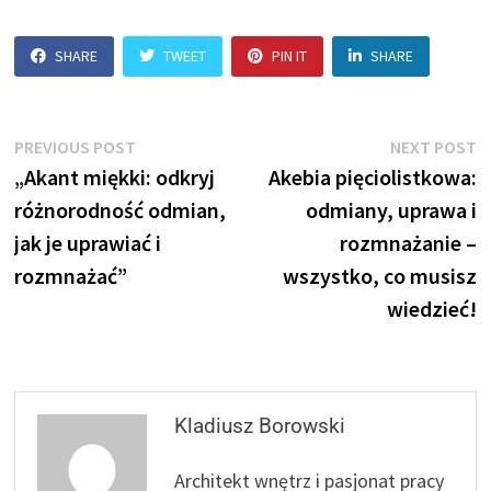
SHARE
TWEET
PIN IT
SHARE
Nawigacja
Previous
N
PREVIOUS POST
NEXT POST
post:
p
„Akant miękki: odkryj
Akebia pięciolistkowa:
wpisu
różnorodność odmian,
odmiany, uprawa i
jak je uprawiać i
rozmnażanie –
rozmnażać”
wszystko, co musisz
wiedzieć!
Kladiusz Borowski
Architekt wnętrz i pasjonat pracy