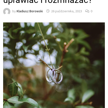
uprawiać i rozmnażać?
by
Kladiusz Borowski
26 października, 2023
0