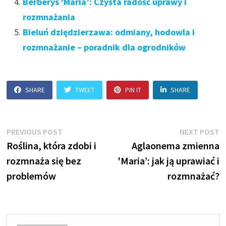
Berberys 'Maria’: Czysta radość uprawy i
rozmnażania
Bieluń dziędzierzawa: odmiany, hodowla i
rozmnażanie – poradnik dla ogrodników
SHARE
TWEET
PIN IT
SHARE
Nawigacja
Previous
N
PREVIOUS POST
NEXT POST
post:
p
Roślina, która zdobi i
Aglaonema zmienna
wpisu
rozmnaża się bez
'Maria’: jak ją uprawiać i
problemów
rozmnażać?