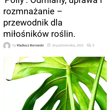
'Polly’: Odmiany, uprawa i
rozmnażanie –
przewodnik dla
miłośników roślin.
by
Kladiusz Borowski
26 października, 2023
0