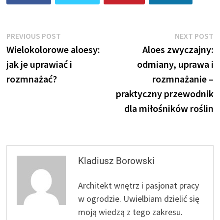
Nawigacja
Previous
N
PREVIOUS POST
NEXT POST
post:
p
Wielokolorowe aloesy:
Aloes zwyczajny:
wpisu
jak je uprawiać i
odmiany, uprawa i
rozmnażać?
rozmnażanie –
praktyczny przewodnik
dla miłośników roślin
Kladiusz Borowski
Architekt wnętrz i pasjonat pracy
w ogrodzie. Uwielbiam dzielić się
moją wiedzą z tego zakresu.