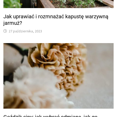
Jak uprawiać i rozmnażać kapustę warzywną
jarmuż?
27 października, 2023
Goździk siny: jak wybrać odmianę, jak go