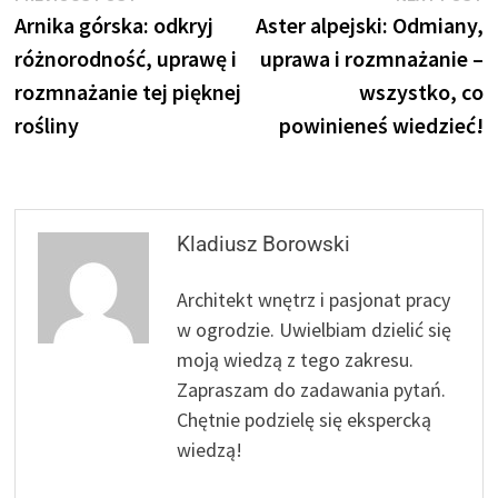
post:
p
Arnika górska: odkryj
Aster alpejski: Odmiany,
wpisu
różnorodność, uprawę i
uprawa i rozmnażanie –
rozmnażanie tej pięknej
wszystko, co
rośliny
powinieneś wiedzieć!
Kladiusz Borowski
Architekt wnętrz i pasjonat pracy
w ogrodzie. Uwielbiam dzielić się
moją wiedzą z tego zakresu.
Zapraszam do zadawania pytań.
Chętnie podzielę się ekspercką
wiedzą!