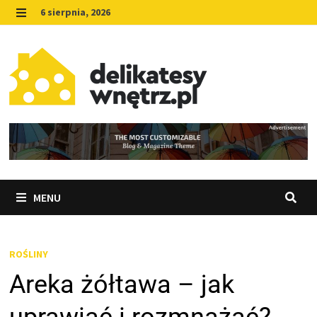
Skip
6 sierpnia, 2026
to
MENU
content
MENU
ROŚLINY
Areka żółtawa – jak