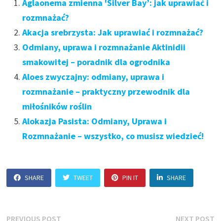
Aglaonema zmienna 'Silver Bay’: jak uprawiać i
rozmnażać?
Akacja srebrzysta: Jak uprawiać i rozmnażać?
Odmiany, uprawa i rozmnażanie Aktinidii
smakowitej – poradnik dla ogrodnika
Aloes zwyczajny: odmiany, uprawa i
rozmnażanie – praktyczny przewodnik dla
miłośników roślin
Alokazja Pasista: Odmiany, Uprawa i
Rozmnażanie – wszystko, co musisz wiedzieć!
SHARE
TWEET
PIN IT
SHARE
Nawigacja
Previous
N
PREVIOUS POST
NEXT POST