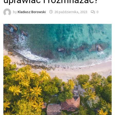
uprawiać i rozmnażać?
by
Kladiusz Borowski
26 października, 2023
0