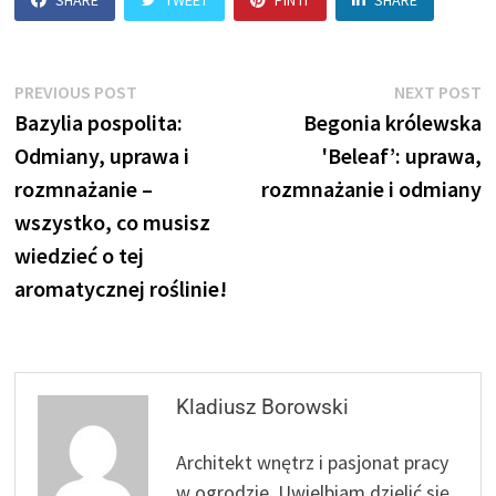
SHARE
TWEET
PIN IT
SHARE
Nawigacja
Previous
N
PREVIOUS POST
NEXT POST
post:
p
Bazylia pospolita:
Begonia królewska
wpisu
Odmiany, uprawa i
'Beleaf’: uprawa,
rozmnażanie –
rozmnażanie i odmiany
wszystko, co musisz
wiedzieć o tej
aromatycznej roślinie!
Kladiusz Borowski
Architekt wnętrz i pasjonat pracy
w ogrodzie. Uwielbiam dzielić się