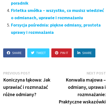
poradnik
Firletka smółka – wszystko, co musisz wiedzieć
o odmianach, uprawie i rozmnażaniu
Forsycja pośrednia: piękne odmiany, prostota
uprawy i rozmnażania
SHARE
TWEET
PIN IT
SHARE
Nawigacja
Previous
N
PREVIOUS POST
NEXT POST
post:
p
Koniczyna łąkowa: Jak
Konwalia majowa –
wpisu
uprawiać i rozmnażać
odmiany, uprawa i
różne odmiany?
rozmnażanie:
Praktyczne wskazówki