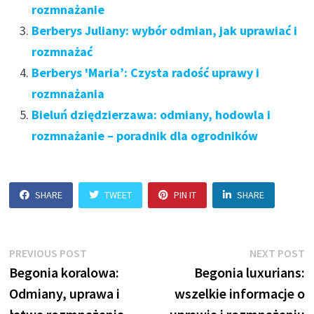
rozmnażanie
Berberys Juliany: wybór odmian, jak uprawiać i
rozmnażać
Berberys 'Maria’: Czysta radość uprawy i
rozmnażania
Bieluń dziędzierzawa: odmiany, hodowla i
rozmnażanie – poradnik dla ogrodników
SHARE
TWEET
PIN IT
SHARE
Nawigacja
Previous
N
PREVIOUS POST
NEXT POST
post:
p
Begonia koralowa:
Begonia luxurians:
wpisu
Odmiany, uprawa i
wszelkie informacje o