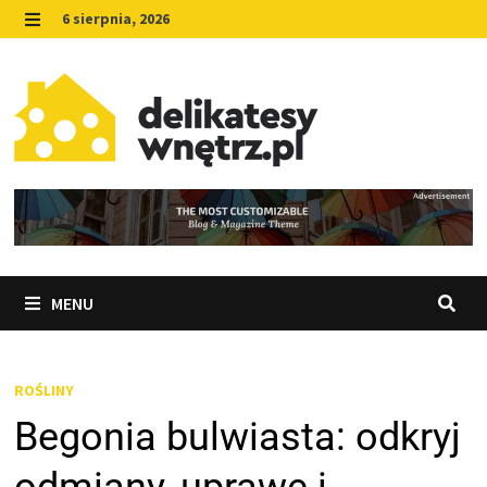
Skip
6 sierpnia, 2026
to
MENU
content
MENU
ROŚLINY
Begonia bulwiasta: odkryj