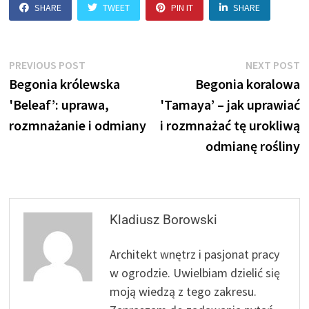
SHARE
TWEET
PIN IT
SHARE
Nawigacja
Previous
N
PREVIOUS POST
NEXT POST
post:
p
Begonia królewska
Begonia koralowa
wpisu
'Beleaf’: uprawa,
'Tamaya’ – jak uprawiać
rozmnażanie i odmiany
i rozmnażać tę urokliwą
odmianę rośliny
Kladiusz Borowski
Architekt wnętrz i pasjonat pracy
w ogrodzie. Uwielbiam dzielić się
moją wiedzą z tego zakresu.