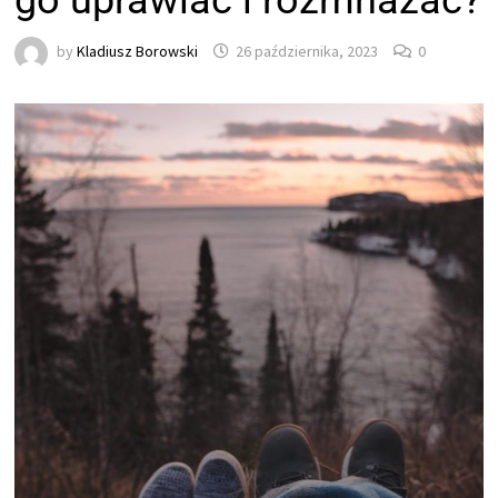
go uprawiać i rozmnażać?
by
Kladiusz Borowski
26 października, 2023
0