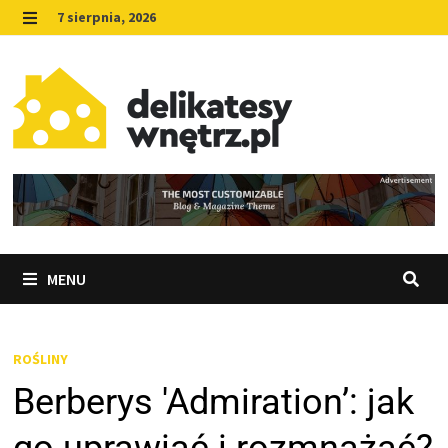
Skip
7 sierpnia, 2026
to
MENU
content
MENU
ROŚLINY
Berberys 'Admiration’: jak