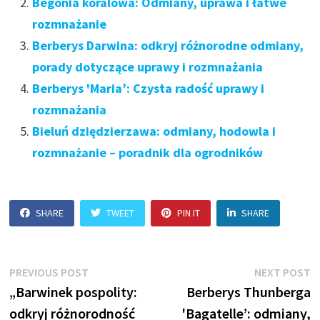
Begonia koralowa: Odmiany, uprawa i łatwe
rozmnażanie
Berberys Darwina: odkryj różnorodne odmiany,
porady dotyczące uprawy i rozmnażania
Berberys 'Maria’: Czysta radość uprawy i
rozmnażania
Bieluń dziędzierzawa: odmiany, hodowla i
rozmnażanie – poradnik dla ogrodników
SHARE
TWEET
PIN IT
SHARE
Nawigacja
Previous
N
PREVIOUS POST
NEXT POST
post:
p
„Barwinek pospolity:
Berberys Thunberga
wpisu
odkryj różnorodność
'Bagatelle’: odmiany,