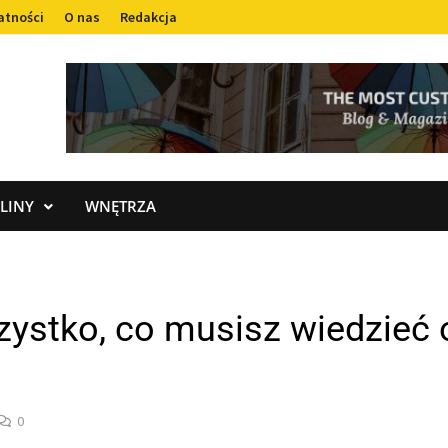
atności
O nas
Redakcja
LINY
WNĘTRZA
zystko, co musisz wiedzieć
0