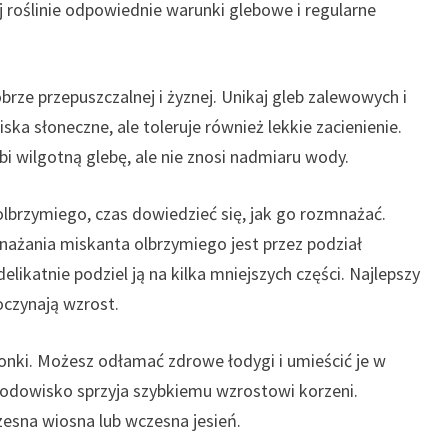
j roślinie odpowiednie warunki glebowe i regularne
obrze przepuszczalnej i żyznej. Unikaj gleb zalewowych i
ska słoneczne, ale toleruje również lekkie zacienienie.
bi wilgotną glebę, ale nie znosi nadmiaru wody.
 olbrzymiego, czas dowiedzieć się, jak go rozmnażać.
ażania miskanta olbrzymiego jest przez podział
elikatnie podziel ją na kilka mniejszych części. Najlepszy
oczynają wzrost.
nki. Możesz odłamać zdrowe łodygi i umieścić je w
rodowisko sprzyja szybkiemu wzrostowi korzeni.
esna wiosna lub wczesna jesień.