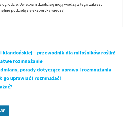
w ogrodzie. Uwielbiam dzielić się moją wiedzą z tego zakresu.
ętnie podzielę się ekspercką wiedzą!
 klandońskiej – przewodnik dla miłośników roślin!
 łatwe rozmnażanie
odmiany, porady dotyczące uprawy i rozmnażania
k go uprawiać i rozmnażać?
nażać?
ARE