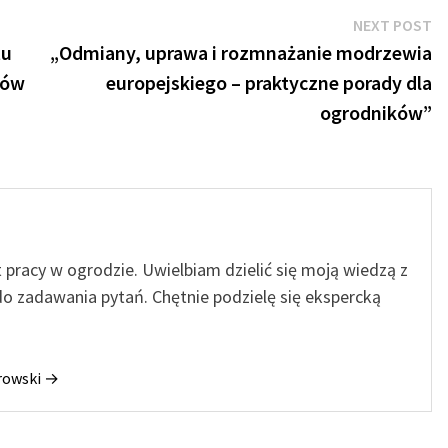
N
NEXT POST
po
tu
„Odmiany, uprawa i rozmnażanie modrzewia
ków
europejskiego – praktyczne porady dla
ogrodników”
t pracy w ogrodzie. Uwielbiam dzielić się moją wiedzą z
o zadawania pytań. Chętnie podzielę się ekspercką
orowski →