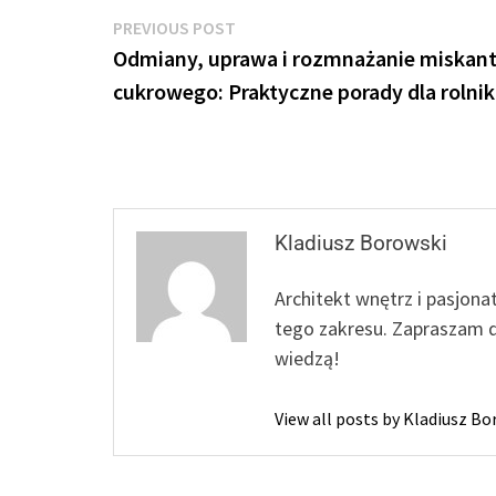
Nawigacja
Previous
PREVIOUS POST
post:
Odmiany, uprawa i rozmnażanie miskan
wpisu
cukrowego: Praktyczne porady dla rolni
Kladiusz Borowski
Architekt wnętrz i pasjona
tego zakresu. Zapraszam d
wiedzą!
View all posts by Kladiusz B