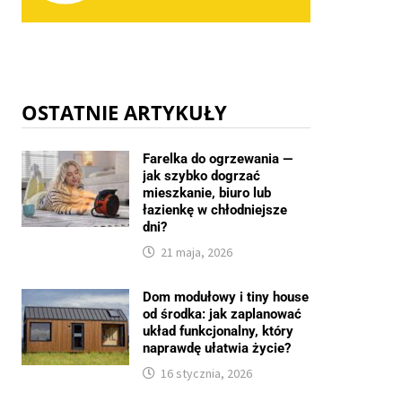
OSTATNIE ARTYKUŁY
Farelka do ogrzewania —
jak szybko dogrzać
mieszkanie, biuro lub
łazienkę w chłodniejsze
dni?
21 maja, 2026
Dom modułowy i tiny house
od środka: jak zaplanować
układ funkcjonalny, który
naprawdę ułatwia życie?
16 stycznia, 2026