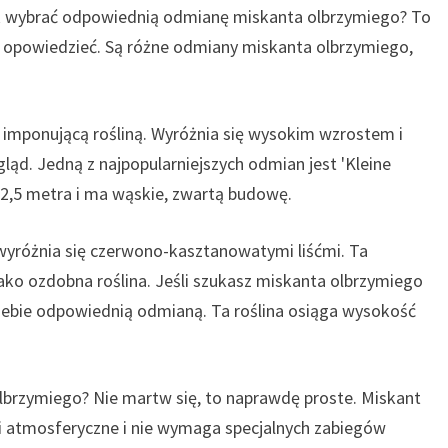
jak wybrać odpowiednią odmianę miskanta olbrzymiego? To
Ci opowiedzieć. Są różne odmiany miskanta olbrzymiego,
t imponującą rośliną. Wyróżnia się wysokim wzrostem i
ąd. Jedną z najpopularniejszych odmian jest 'Kleine
2,5 metra i ma wąskie, zwartą budowę.
a wyróżnia się czerwono-kasztanowatymi liśćmi. Ta
ako ozdobna roślina. Jeśli szukasz miskanta olbrzymiego
 Ciebie odpowiednią odmianą. Ta roślina osiąga wysokość
olbrzymiego? Nie martw się, to naprawdę proste. Miskant
ki atmosferyczne i nie wymaga specjalnych zabiegów