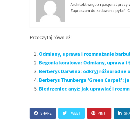
Architekt wnętrz i pasjonat pracy 
Zapraszam do zadawania pytań. Ch
Przeczytaj również:
Odmiany, uprawa i rozmnażanie barbuli
Begonia koralowa: Odmiany, uprawa i
Berberys Darwina: odkryj różnorodne 
Berberys Thunberga 'Green Carpet’: ja
Biedrzeniec anyż: jak uprawiać i rozm
SHARE
TWEET
PIN IT
SH