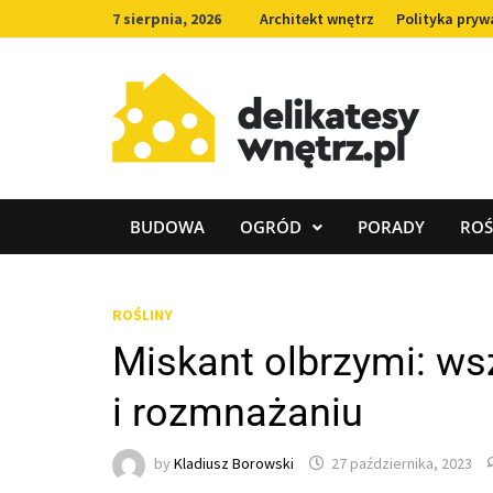
Skip
7 sierpnia, 2026
Architekt wnętrz
Polityka pryw
to
content
BUDOWA
OGRÓD
PORADY
ROŚ
ROŚLINY
Miskant olbrzymi: ws
i rozmnażaniu
by
Kladiusz Borowski
27 października, 2023