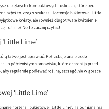
zysz o pięknych i kompaktowych roślinach, które będą
znalazłeś to, czego szukasz. Hortensja bukietowa 'Little
wyjątkowe kwiaty, ale również długotrwałe kwitnienie.
cej roślinie? No to zacznij czytać!
'Little Lime’
którą łatwo jest uprawiać. Potrzebuje ona przede
jscu o półcienistym stanowisku, które ochroni ją przed
 aby regularnie podlewać roślinę, szczególnie w gorące
wej 'Little Lime’
inanie hortensji bukietowej 'Little Lime’. Ta odmiana ma