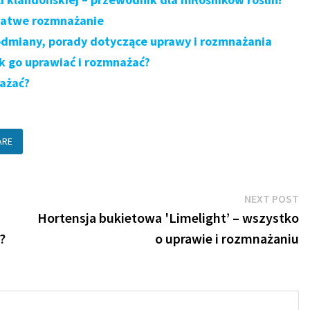
 łatwe rozmnażanie
odmiany, porady dotyczące uprawy i rozmnażania
k go uprawiać i rozmnażać?
nażać?
ARE
N
NEXT POST
po
Hortensja bukietowa 'Limelight’ – wszystko
?
o uprawie i rozmnażaniu