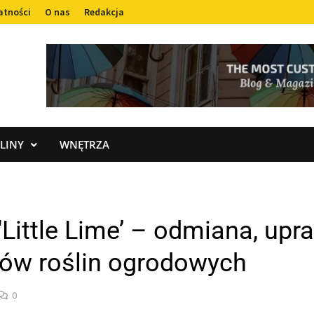
atności
O nas
Redakcja
LINY
WNĘTRZA
Little Lime’ – odmiana, upr
ków roślin ogrodowych
0