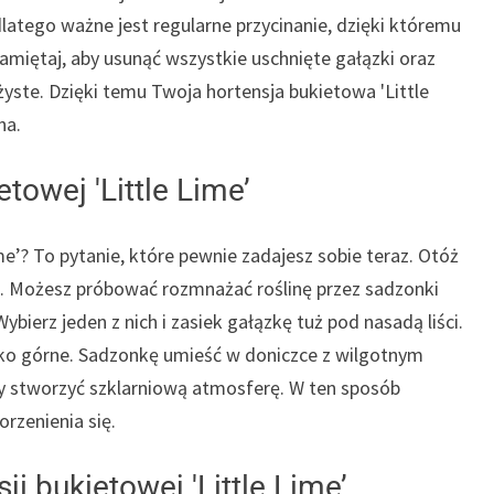
 dlatego ważne jest regularne przycinanie, dzięki któremu
amiętaj, aby usunąć wszystkie uschnięte gałązki oraz
ożyste. Dzięki temu Twoja hortensja bukietowa 'Little
na.
towej 'Little Lime’
e’? To pytanie, które pewnie zadajesz sobie teraz. Otóż
ć. Możesz próbować rozmnażać roślinę przez sadzonki
erz jeden z nich i zasiek gałązkę tuż pod nasadą liści.
ylko górne. Sadzonkę umieść w doniczce z wilgotnym
y stworzyć szklarniową atmosferę. W ten sposób
rzenienia się.
i bukietowej 'Little Lime’