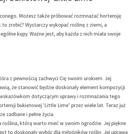
straconego. Możesz także próbować rozmnażać hortensję
k to zrobić? Wystarczy wykopać roślinę z ziemi, a
zególne kępy. Ważne jest, aby każda z nich miała swoje
 która z pewnością zachwyci Cię swoim urokiem. Jej
rawią, że stanowić będzie doskonały element kompozycji
m wskazówkom dotyczącym uprawy i rozmnażania tego
tensji bukietowej 'Little Lime’ przez wiele lat. Teraz już
ze zadbane i pełne życia.
a roślina, którą warto mieć w swoim ogrodzie. Jej piękne
jest to doskonały wybór dla miłośników roślin. Jej uprawa