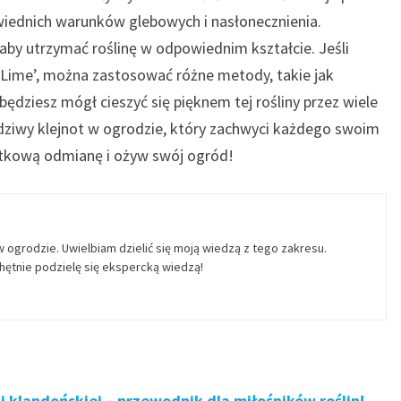
iednich warunków glebowych i nasłonecznienia.
 aby utrzymać roślinę w odpowiednim kształcie. Jeśli
 Lime’, można zastosować różne metody, takie jak
będziesz mógł cieszyć się pięknem tej rośliny przez wiele
awdziwy klejnot w ogrodzie, który zachwyci każdego swoim
jątkową odmianę i ożyw swój ogród!
w ogrodzie. Uwielbiam dzielić się moją wiedzą z tego zakresu.
ętnie podzielę się ekspercką wiedzą!
 klandońskiej – przewodnik dla miłośników roślin!