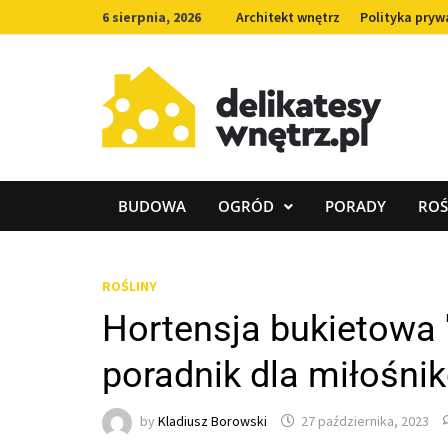
Skip
6 sierpnia, 2026
Architekt wnętrz
Polityka pryw
to
content
BUDOWA
OGRÓD
PORADY
ROŚ
ROŚLINY
Hortensja bukietowa '
poradnik dla miłośni
by
Kladiusz Borowski
27 października, 2023