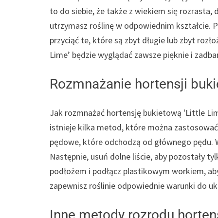
to do siebie, że także z wiekiem się rozrasta,
utrzymasz roślinę w odpowiednim kształcie. P
przyciąć te, które są zbyt długie lub zbyt rozł
Lime’ będzie wyglądać zawsze pięknie i zadba
Rozmnażanie hortensji bukie
Jak rozmnażać hortensję bukietową 'Little Lim
istnieje kilka metod, które można zastosowa
pędowe, które odchodzą od głównego pędu. Wybi
Następnie, usuń dolne liście, aby pozostały t
podłożem i podłącz plastikowym workiem, ab
zapewnisz roślinie odpowiednie warunki do uko
Inne metody rozrodu hortensj