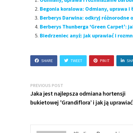
Begonia koralowa: Odmiany, uprawa i
Berberys Darwina: odkryj różnorodne 
Berberys Thunberga 'Green Carpet’: ja
Biedrzeniec anyż: jak uprawiać i rozm
SHARE
TWEET
PIN IT
SH
Nawigacja
Previous
PREVIOUS POST
post:
Jaka jest najlepsza odmiana hortensji
wpisu
bukietowej 'Grandiflora’ i jak ją uprawiać